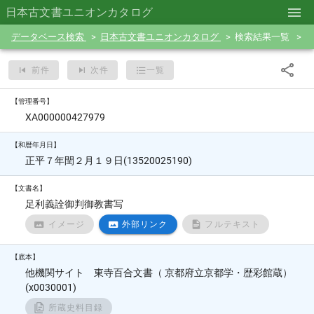
日本古文書ユニオンカタログ
データベース検索
日本古文書ユニオンカタログ
検索結果一覧
前件
次件
一覧
【管理番号】
XA000000427979
【和暦年月日】
正平７年閏２月１９日(13520025190)
【文書名】
足利義詮御判御教書写
イメージ
外部リンク
フルテキスト
【底本】
他機関サイト 東寺百合文書（ 京都府立京都学・歴彩館蔵）
(x0030001)
所蔵史料目録