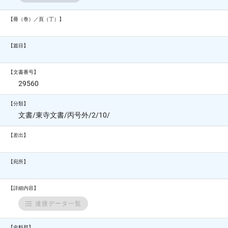
【冊（巻）／頁（丁）】
【篇目】
【文書番号】
29560
【分類】
文書/東寺文書/丙号外/2/10/
【差出】
【宛所】
【詳細内容】
連接データ一覧
【史料群】