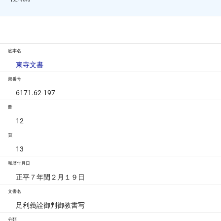
底本名
東寺文書
架番号
6171.62-197
冊
12
頁
13
和暦年月日
正平７年閏２月１９日
文書名
足利義詮御判御教書写
分類