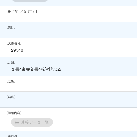
【冊（巻）／頁（丁）】
【篇目】
【文書番号】
29548
【分類】
文書/東寺文書/観智院/32/
【差出】
【宛所】
【詳細内容】
連接データ一覧
【史料群】