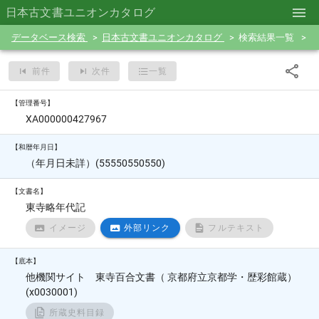
日本古文書ユニオンカタログ
データベース検索
日本古文書ユニオンカタログ
検索結果一覧
前件
次件
一覧
【管理番号】
XA000000427967
【和暦年月日】
（年月日未詳）(55550550550)
【文書名】
東寺略年代記
イメージ
外部リンク
フルテキスト
【底本】
他機関サイト 東寺百合文書（ 京都府立京都学・歴彩館蔵）
(x0030001)
所蔵史料目録