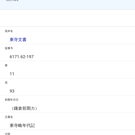
底本名
東寺文書
架番号
6171.62-197
冊
11
頁
93
和暦年月日
（鎌倉前期カ）
文書名
東寺略年代記
分類