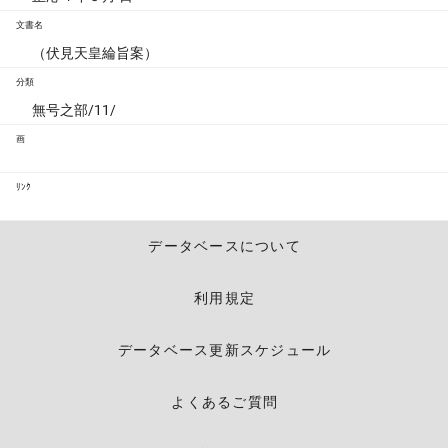
文書名
（伏見天皇綸旨案）
分類
無号之部/11/
画
ﾘﾝｸ
データベースについて
利用規定
データベース更新スケジュール
よくあるご質問