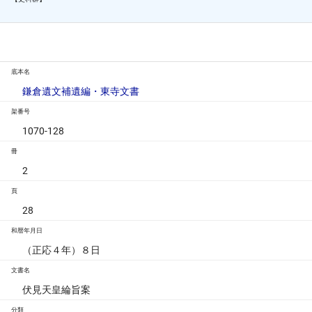
底本名
鎌倉遺文補遺編・東寺文書
架番号
1070-128
冊
2
頁
28
和暦年月日
（正応４年）８日
文書名
伏見天皇綸旨案
分類