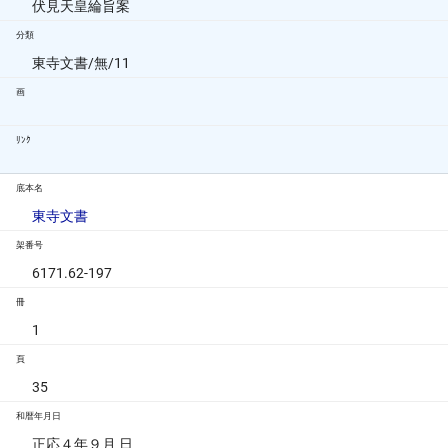
伏見天皇綸旨案
分類
東寺文書/無/11
画
ﾘﾝｸ
底本名
東寺文書
架番号
6171.62-197
冊
1
頁
35
和暦年月日
正応４年９月 日