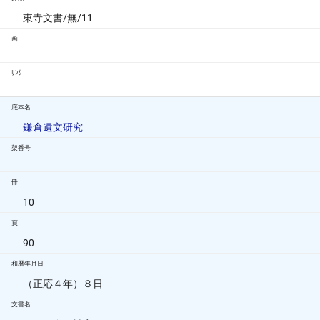
東寺文書/無/11
画
ﾘﾝｸ
底本名
鎌倉遺文研究
架番号
冊
10
頁
90
和暦年月日
（正応４年）８日
文書名