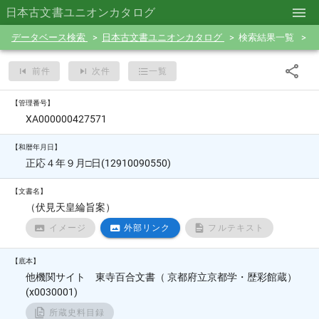
日本古文書ユニオンカタログ
データベース検索
日本古文書ユニオンカタログ
検索結果一覧
前件
次件
一覧
【管理番号】
XA000000427571
【和暦年月日】
正応４年９月□日(12910090550)
【文書名】
（伏見天皇綸旨案）
イメージ
外部リンク
フルテキスト
【底本】
他機関サイト 東寺百合文書（ 京都府立京都学・歴彩館蔵）
(x0030001)
所蔵史料目録