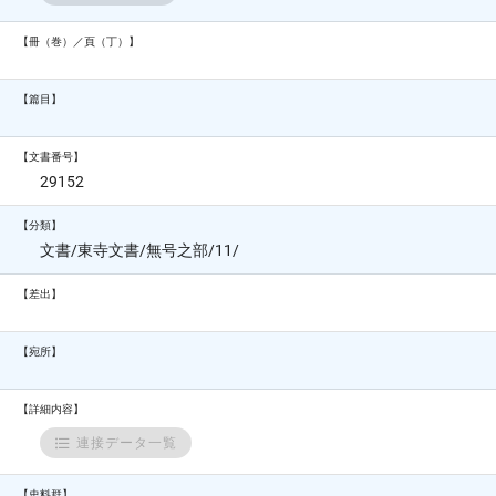
【冊（巻）／頁（丁）】
【篇目】
【文書番号】
29152
【分類】
文書/東寺文書/無号之部/11/
【差出】
【宛所】
【詳細内容】
連接データ一覧
【史料群】