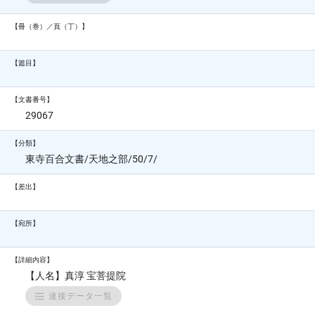
【冊（巻）／頁（丁）】
【篇目】
【文書番号】
29067
【分類】
東寺百合文書/天地之部/50/7/
【差出】
【宛所】
【詳細内容】
【人名】真淳 宝菩提院
連接データ一覧