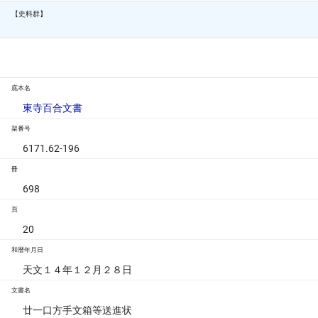
【史料群】
底本名
東寺百合文書
架番号
6171.62-196
冊
698
頁
20
和暦年月日
天文１４年１２月２８日
文書名
廿一口方手文箱等送進状