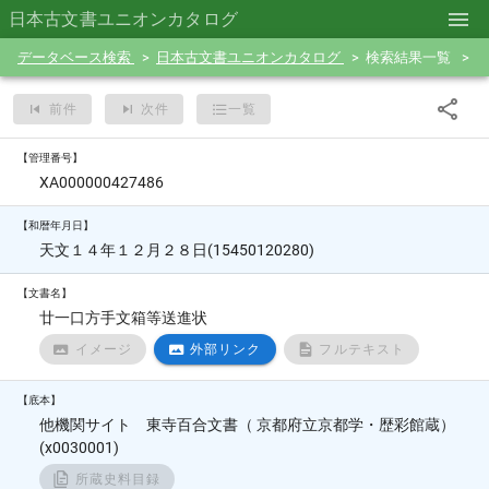
日本古文書ユニオンカタログ
データベース検索
日本古文書ユニオンカタログ
検索結果一覧
前件
次件
一覧
【管理番号】
XA000000427486
【和暦年月日】
天文１４年１２月２８日(15450120280)
【文書名】
廿一口方手文箱等送進状
イメージ
外部リンク
フルテキスト
【底本】
他機関サイト 東寺百合文書（ 京都府立京都学・歴彩館蔵）
(x0030001)
所蔵史料目録