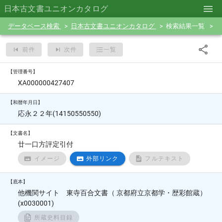
日本古文書ユニオンカタログ
データベース検索
日本古文書ユニオンカタログ
検索結果一覧
前件
次件
一覧
【管理番号】
XA000000427407
【和暦年月日】
応永２２年(14150550550)
【文書名】
廿一口方評定引付
イメージ
外部リンク
フルテキスト
【底本】
他機関サイト 東寺百合文書（ 京都府立京都学・歴彩館蔵）
(x0030001)
所蔵史料目録