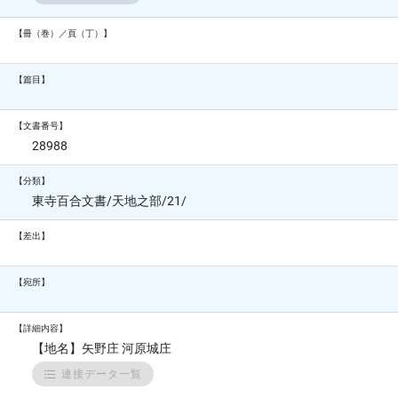
【冊（巻）／頁（丁）】
【篇目】
【文書番号】
28988
【分類】
東寺百合文書/天地之部/21/
【差出】
【宛所】
【詳細内容】
【地名】矢野庄 河原城庄
連接データ一覧