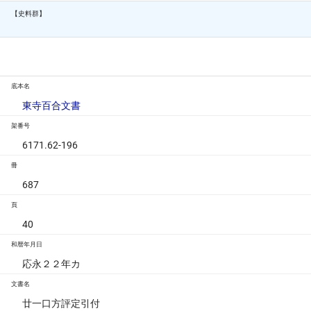
【史料群】
底本名
東寺百合文書
架番号
6171.62-196
冊
687
頁
40
和暦年月日
応永２２年カ
文書名
廿一口方評定引付