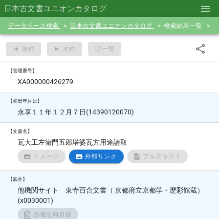
日本古文書ユニオンカタログ
データベース検索
日本古文書ユニオンカタログ
検索結果一覧
前件
次件
一覧
【管理番号】
XA000000426279
【和暦年月日】
永享１１年１２月７日(14390120070)
【文書名】
瓦大工左衛門五郎塔婆瓦方用途請取
イメージ
外部リンク
フルテキスト
【底本】
他機関サイト 東寺百合文書（ 京都府立京都学・歴彩館蔵）
(x0030001)
所蔵史料目録