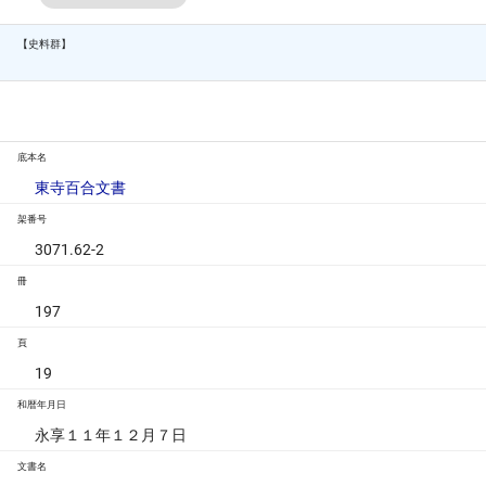
【史料群】
底本名
東寺百合文書
架番号
3071.62-2
冊
197
頁
19
和暦年月日
永享１１年１２月７日
文書名