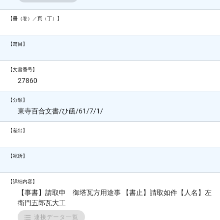
【冊（巻）／頁（丁）】
【篇目】
【文書番号】
27860
【分類】
東寺百合文書/ひ函/61/7/1/
【差出】
【宛所】
【詳細内容】
【事書】請取申 御塔瓦方用途事 【書止】請取如件【人名】左
衛門五郎瓦大工
連接データ一覧