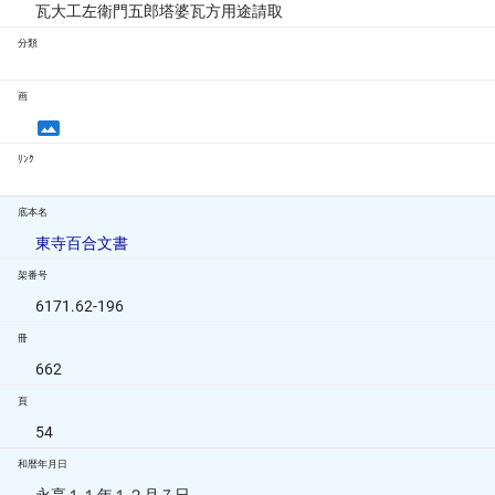
瓦大工左衛門五郎塔婆瓦方用途請取
分類
画
ﾘﾝｸ
底本名
東寺百合文書
架番号
6171.62-196
冊
662
頁
54
和暦年月日