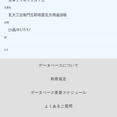
永享１１年１２月７日
文書名
瓦大工左衛門五郎塔婆瓦方用途請取
分類
ひ函/61/7/1/
画
ﾘﾝｸ
データベースについて
利用規定
データベース更新スケジュール
よくあるご質問