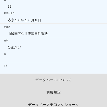
83
和暦年月日
応永１８年１０月８日
文書名
山城国下久世庄流田注進状
分類
ひ函/40/
画
ﾘﾝｸ
データベースについて
利用規定
データベース更新スケジュール