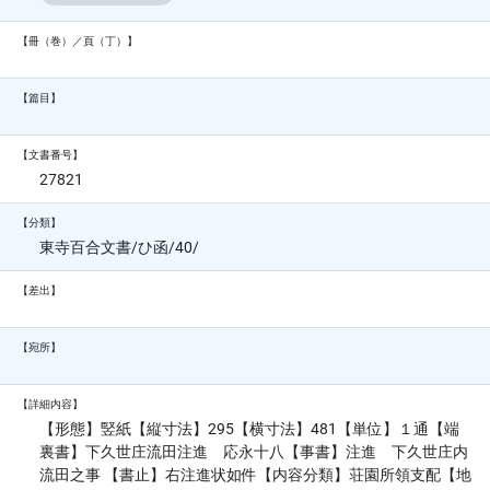
【冊（巻）／頁（丁）】
【篇目】
【文書番号】
27821
【分類】
東寺百合文書/ひ函/40/
【差出】
【宛所】
【詳細内容】
【形態】竪紙【縦寸法】295【横寸法】481【単位】１通【端
裏書】下久世庄流田注進 応永十八【事書】注進 下久世庄内
流田之事 【書止】右注進状如件【内容分類】荘園所領支配【地