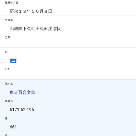
和暦年月日
応永１８年１０月８日
文書名
山城国下久世庄流田注進状
分類
画
ﾘﾝｸ
底本名
東寺百合文書
架番号
6171.62-196
冊
661
頁