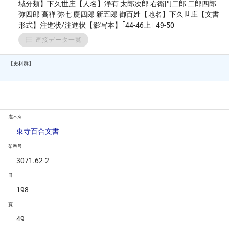
域分類】下久世庄【人名】浄有 太郎次郎 右衛門二郎 二郎四郎
弥四郎 高禅 弥七 慶四郎 新五郎 御百姓【地名】下久世庄【文書
形式】注進状/注進状【影写本】｢44-46上｣ 49-50
連接データ一覧
【史料群】
底本名
東寺百合文書
架番号
3071.62-2
冊
198
頁
49