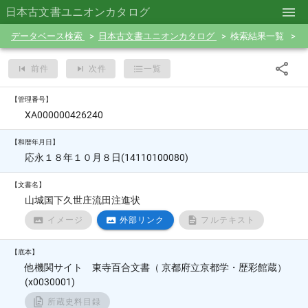
日本古文書ユニオンカタログ
データベース検索
日本古文書ユニオンカタログ
検索結果一覧
前件
次件
一覧
【管理番号】
XA000000426240
【和暦年月日】
応永１８年１０月８日(14110100080)
【文書名】
山城国下久世庄流田注進状
イメージ
外部リンク
フルテキスト
【底本】
他機関サイト 東寺百合文書（ 京都府立京都学・歴彩館蔵）
(x0030001)
所蔵史料目録