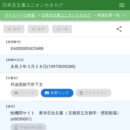
日本古文書ユニオンカタログ
データベース検索
日本古文書ユニオンカタログ
検索結果一覧
前件
次件
一覧
【管理番号】
XA000000425488
【和暦年月日】
永長２年３月２８日(10970030280)
【文書名】
丹波国留守所下文
イメージ
外部リンク
フルテキスト
【底本】
他機関サイト 東寺百合文書（ 京都府立京都学・歴彩館蔵）
(x0030001)
所蔵史料目録