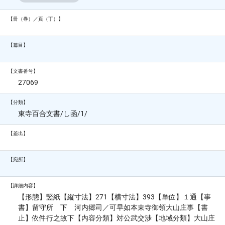
【冊（巻）／頁（丁）】
【篇目】
【文書番号】
27069
【分類】
東寺百合文書/し函/1/
【差出】
【宛所】
【詳細内容】
【形態】竪紙【縦寸法】271【横寸法】393【単位】１通【事
書】留守所 下 河内郷司／可早如本東寺御領大山庄事【書
止】依件行之故下【内容分類】対公武交渉【地域分類】大山庄