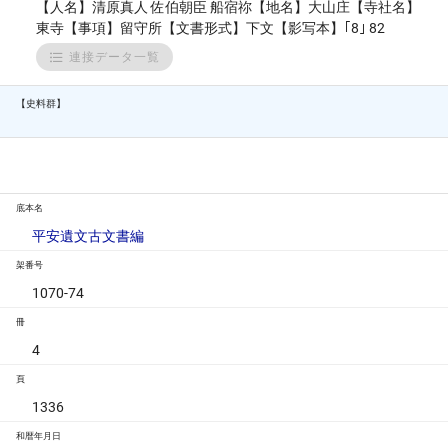
【人名】清原真人 佐伯朝臣 船宿祢【地名】大山庄【寺社名】
東寺【事項】留守所【文書形式】下文【影写本】｢8｣ 82
連接データ一覧
【史料群】
底本名
平安遺文古文書編
架番号
1070-74
冊
4
頁
1336
和暦年月日