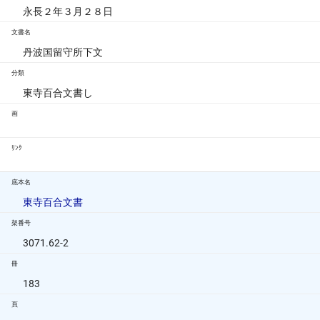
永長２年３月２８日
文書名
丹波国留守所下文
分類
東寺百合文書し
画
ﾘﾝｸ
底本名
東寺百合文書
架番号
3071.62-2
冊
183
頁