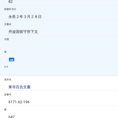
82
和暦年月日
永長２年３月２８日
文書名
丹波国留守所下文
分類
画
ﾘﾝｸ
底本名
東寺百合文書
架番号
6171.62-196
冊
647