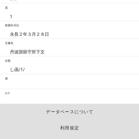
頁
1
和暦年月日
永長２年３月２８日
文書名
丹波国留守所下文
分類
し函/1/
画
ﾘﾝｸ
データベースについて
利用規定