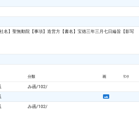
寺社名】聖無動院【事項】造営方【書名】宝徳三年三月七日綸旨【影写
分類
画
ﾘﾝｸ
紙
み函/102/
紙
紙
み函/102/