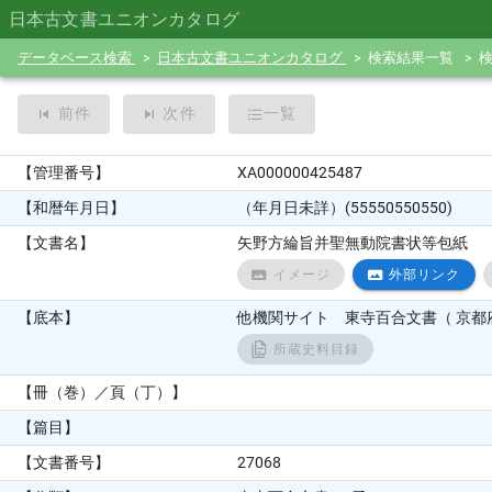
日本古文書ユニオンカタログ
データベース検索
日本古文書ユニオンカタログ
検索結果一覧
前件
次件
一覧
【管理番号】
XA000000425487
【和暦年月日】
（年月日未詳）(55550550550)
【文書名】
矢野方綸旨并聖無動院書状等包紙
イメージ
外部リンク
【底本】
他機関サイト 東寺百合文書（ 京都府
所蔵史料目録
【冊（巻）／頁（丁）】
【篇目】
【文書番号】
27068