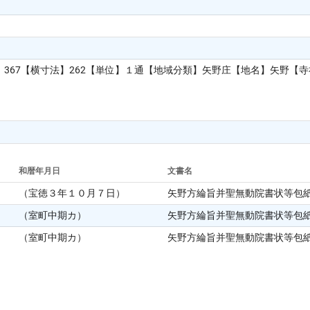
367【横寸法】262【単位】１通【地域分類】矢野庄【地名】矢野【
和暦年月日
文書名
（宝徳３年１０月７日）
矢野方綸旨并聖無動院書状等包
（室町中期カ）
矢野方綸旨并聖無動院書状等包
（室町中期カ）
矢野方綸旨并聖無動院書状等包