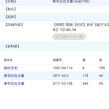
【分類】
東寺百合文書/み函/102/
【差出】
【宛所】
【詳細内容】
【形態】堅紙【封式】折封【縦寸法】
本】｢32-48｣ 94
連接データ一覧
【史料群】
底本名
架番号
冊
頁
相生市史
1041.64-114
8
705
東寺百合文書
3071.62-2
178
94
東寺百合文書
6171.62-196
646
95