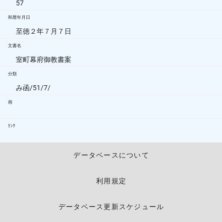
57
和暦年月日
至徳２年７月７日
文書名
室町幕府御教書案
分類
み函/51/7/
画
ﾘﾝｸ
データベースについて
利用規定
データベース更新スケジュール