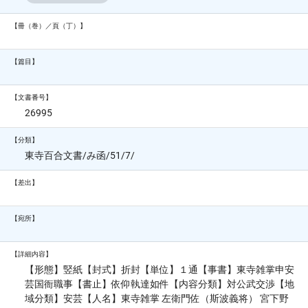
【冊（巻）／頁（丁）】
【篇目】
【文書番号】
26995
【分類】
東寺百合文書/み函/51/7/
【差出】
【宛所】
【詳細内容】
【形態】竪紙【封式】折封【単位】１通【事書】東寺雑掌申安
芸国衙職事【書止】依仰執達如件【内容分類】対公武交渉【地
域分類】安芸【人名】東寺雑掌 左衛門佐（斯波義将） 宮下野