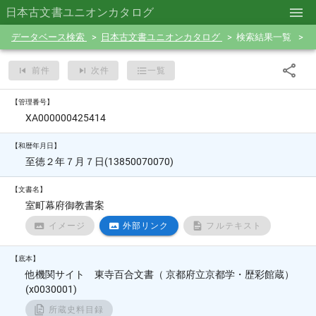
日本古文書ユニオンカタログ
データベース検索
日本古文書ユニオンカタログ
検索結果一覧
前件
次件
一覧
【管理番号】
XA000000425414
【和暦年月日】
至徳２年７月７日(13850070070)
【文書名】
室町幕府御教書案
イメージ
外部リンク
フルテキスト
【底本】
他機関サイト 東寺百合文書（ 京都府立京都学・歴彩館蔵）
(x0030001)
所蔵史料目録