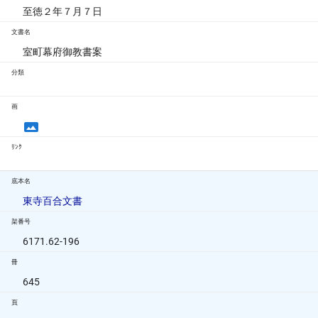
至徳２年７月７日
文書名
室町幕府御教書案
分類
画
ﾘﾝｸ
底本名
東寺百合文書
架番号
6171.62-196
冊
645
頁