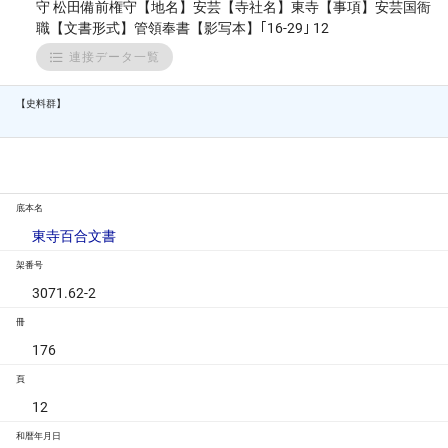
守 松田備前権守【地名】安芸【寺社名】東寺【事項】安芸国衙
職【文書形式】管領奉書【影写本】｢16-29｣ 12
連接データ一覧
【史料群】
底本名
東寺百合文書
架番号
3071.62-2
冊
176
頁
12
和暦年月日