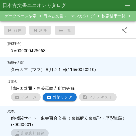
日本古文書ユニオンカタログ
データベース検索
日本古文書ユニオンカタログ
検索結果一覧
前件
次件
一覧
【管理番号】
XA000000425058
【和暦年月日】
久寿３年（ママ）５月２１日(11560050210)
【文書名】
讃岐国善通・曼荼羅両寺所司等解
イメージ
外部リンク
フルテキスト
【底本】
他機関サイト 東寺百合文書（ 京都府立京都学・歴彩館蔵）
(x0030001)
所蔵史料目録