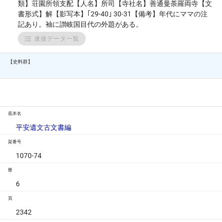
類】荘園所領支配【人名】所司【寺社名】善通曼荼羅両寺【文
書形式】解【影写本】｢29-40｣ 30-31【備考】年代にママの注
記あり。袖に讃岐国目代の外題がある。
連接データ一覧
【史料群】
底本名
平安遺文古文書編
架番号
1070-74
冊
6
頁
2342