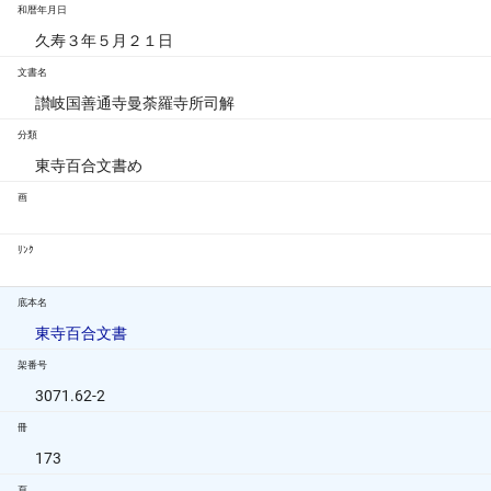
和暦年月日
久寿３年５月２１日
文書名
讃岐国善通寺曼荼羅寺所司解
分類
東寺百合文書め
画
ﾘﾝｸ
底本名
東寺百合文書
架番号
3071.62-2
冊
173
頁