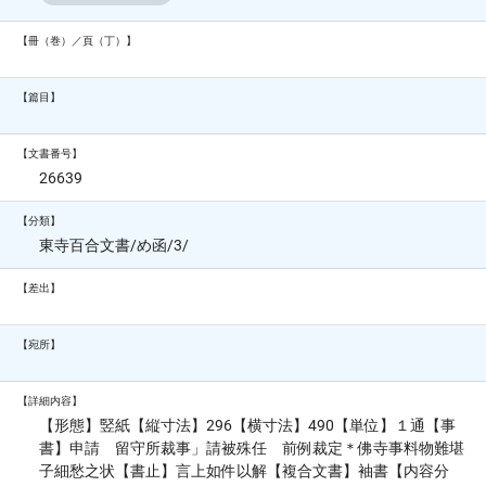
【冊（巻）／頁（丁）】
【篇目】
【文書番号】
26639
【分類】
東寺百合文書/め函/3/
【差出】
【宛所】
【詳細内容】
【形態】竪紙【縦寸法】296【横寸法】490【単位】１通【事
書】申請 留守所裁事」請被殊任 前例裁定＊佛寺事料物難堪
子細愁之状【書止】言上如件以解【複合文書】袖書【内容分