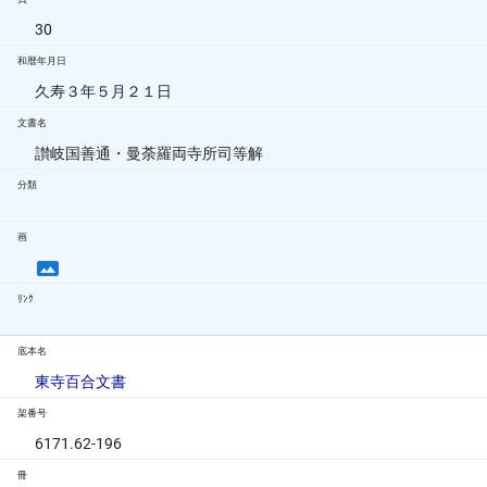
30
和暦年月日
久寿３年５月２１日
文書名
讃岐国善通・曼荼羅両寺所司等解
分類
画
ﾘﾝｸ
底本名
東寺百合文書
架番号
6171.62-196
冊