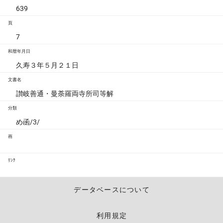
639
頁
7
和暦年月日
久寿３年５月２１日
文書名
讃岐善通・曼荼羅両寺所司等解
分類
め函/3/
画
ﾘﾝｸ
データベースについて
利用規定