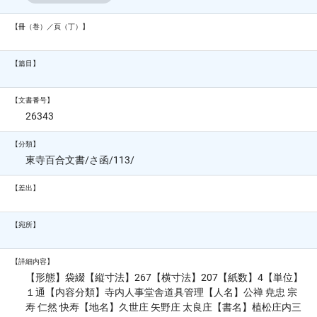
【冊（巻）／頁（丁）】
【篇目】
【文書番号】
26343
【分類】
東寺百合文書/さ函/113/
【差出】
【宛所】
【詳細内容】
【形態】袋綴【縦寸法】267【横寸法】207【紙数】4【単位】
１通【内容分類】寺内人事堂舎道具管理【人名】公禅 尭忠 宗
寿 仁然 快寿【地名】久世庄 矢野庄 太良庄【書名】植松庄内三