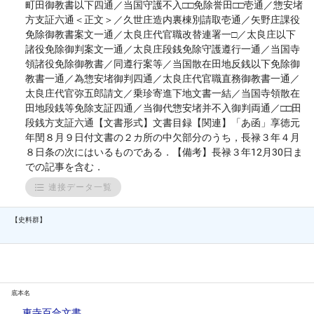
町田御教書以下四通／当国守護不入□□免除誉田□□壱通／惣安堵
方支証六通＜正文＞／久世庄造内裏棟別請取壱通／矢野庄課役
免除御教書案文一通／太良庄代官職改替連署一□／太良庄以下
諸役免除御判案文一通／太良庄段銭免除守護遵行一通／当国寺
領諸役免除御教書／同遵行案等／当国散在田地反銭以下免除御
教書一通／為惣安堵御判四通／太良庄代官職直務御教書一通／
太良庄代官弥五郎請文／乗珍寄進下地文書一結／当国寺領散在
田地段銭等免除支証四通／当御代惣安堵并不入御判両通／□□田
段銭方支証六通【文書形式】文書目録【関連】「あ函」享徳元
年閏８月９日付文書の２カ所の中欠部分のうち，長禄３年４月
８日条の次にはいるものである．【備考】長禄３年12月30日ま
での記事を含む．
連接データ一覧
【史料群】
底本名
東寺百合文書