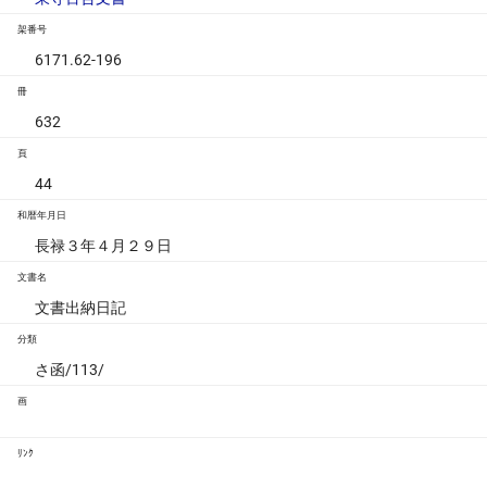
架番号
6171.62-196
冊
632
頁
44
和暦年月日
長禄３年４月２９日
文書名
文書出納日記
分類
さ函/113/
画
ﾘﾝｸ