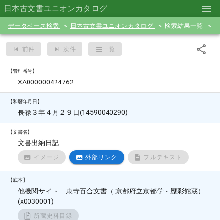
日本古文書ユニオンカタログ
データベース検索
日本古文書ユニオンカタログ
検索結果一覧
前件
次件
一覧
【管理番号】
XA000000424762
【和暦年月日】
長禄３年４月２９日(14590040290)
【文書名】
文書出納日記
イメージ
外部リンク
フルテキスト
【底本】
他機関サイト 東寺百合文書（ 京都府立京都学・歴彩館蔵）
(x0030001)
所蔵史料目録