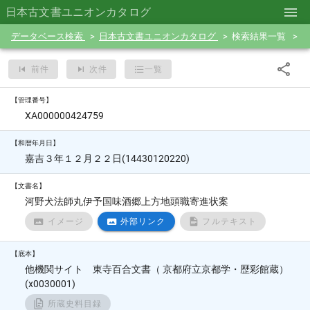
日本古文書ユニオンカタログ
データベース検索
日本古文書ユニオンカタログ
検索結果一覧
前件
次件
一覧
【管理番号】
XA000000424759
【和暦年月日】
嘉吉３年１２月２２日(14430120220)
【文書名】
河野犬法師丸伊予国味酒郷上方地頭職寄進状案
イメージ
外部リンク
フルテキスト
【底本】
他機関サイト 東寺百合文書（ 京都府立京都学・歴彩館蔵）
(x0030001)
所蔵史料目録