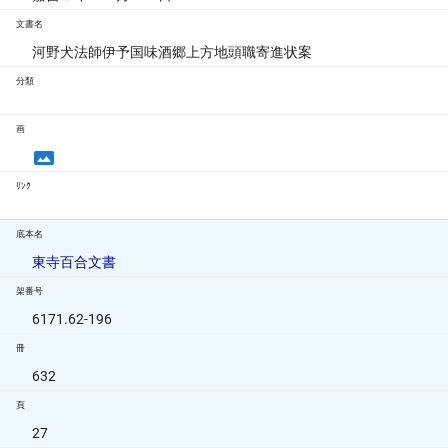
文書名
河野犬法師伊予国味酒郷上方地頭職寄進状案
分類
画
ﾘﾝｸ
底本名
東寺百合文書
架番号
6171.62-196
冊
632
頁
27