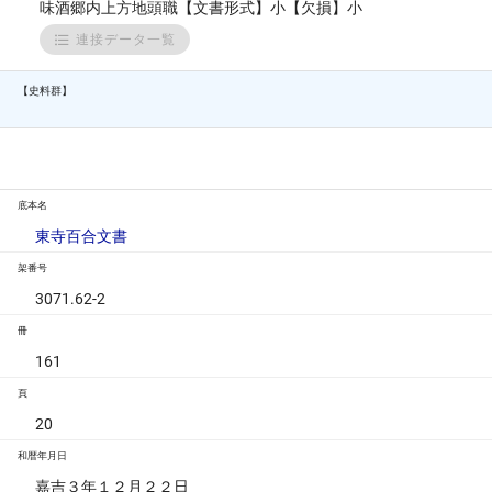
味酒郷内上方地頭職【文書形式】小【欠損】小
連接データ一覧
【史料群】
底本名
東寺百合文書
架番号
3071.62-2
冊
161
頁
20
和暦年月日
嘉吉３年１２月２２日