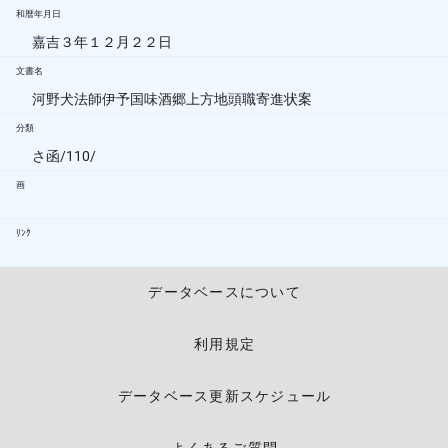
和暦年月日
嘉吉３年１２月２２日
文書名
河野犬法師伊予国味酒郷上方地頭職寄進状案
分類
さ函/110/
画
ﾘﾝｸ
データベースについて
利用規定
データベース更新スケジュール