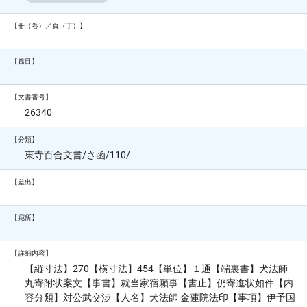
【冊（巻）／頁（丁）】
【篇目】
【文書番号】
26340
【分類】
東寺百合文書/さ函/110/
【差出】
【宛所】
【詳細内容】
【縦寸法】270【横寸法】454【単位】１通【端裏書】犬法師
丸寄附状案文【事書】就当家宿願事【書止】仍寄進状如件【内
容分類】対公武交渉【人名】犬法師 金蓮院法印【事項】伊予国