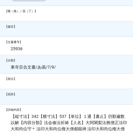
【冊（巻）／頁（丁）】
【篇目】
【文書番号】
25936
【分類】
東寺百合文書/あ函/7/9/
【差出】
【宛所】
【詳細内容】
【縦寸法】342【横寸法】537【単位】１通【書止】仍勤遍数
以解【内容分類】法会修法祈祷【人名】大阿闍梨法務僧正法印
大和尚位守＊ 法印大和尚位権大僧都能禅 法印大和尚位権大僧