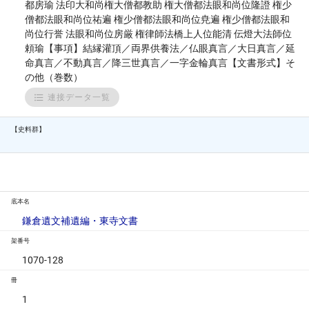
都房瑜 法印大和尚権大僧都教助 権大僧都法眼和尚位隆證 権少
僧都法眼和尚位祐遍 権少僧都法眼和尚位尭遍 権少僧都法眼和
尚位行誉 法眼和尚位房厳 権律師法橋上人位能清 伝燈大法師位
頼瑜【事項】結縁灌頂／両界供養法／仏眼真言／大日真言／延
命真言／不動真言／降三世真言／一字金輪真言【文書形式】そ
の他（巻数）
連接データ一覧
【史料群】
底本名
鎌倉遺文補遺編・東寺文書
架番号
1070-128
冊
1