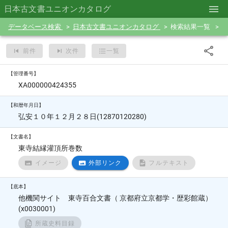
日本古文書ユニオンカタログ
データベース検索
日本古文書ユニオンカタログ
検索結果一覧
前件
次件
一覧
【管理番号】
XA000000424355
【和暦年月日】
弘安１０年１２月２８日(12870120280)
【文書名】
東寺結縁灌頂所巻数
イメージ
外部リンク
フルテキスト
【底本】
他機関サイト 東寺百合文書（ 京都府立京都学・歴彩館蔵）
(x0030001)
所蔵史料目録