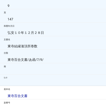
9
頁
147
和暦年月日
弘安１０年１２月２８日
文書名
東寺結縁潅頂所巻数
分類
東寺百合文書/あ函/7/9/
画
ﾘﾝｸ
底本名
東寺百合文書
架番号