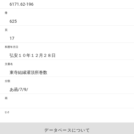
6171.62-196
冊
625
頁
17
和暦年月日
弘安１０年１２月２８日
文書名
東寺結縁灌頂所巻数
分類
あ函/7/9/
画
ﾘﾝｸ
データベースについて