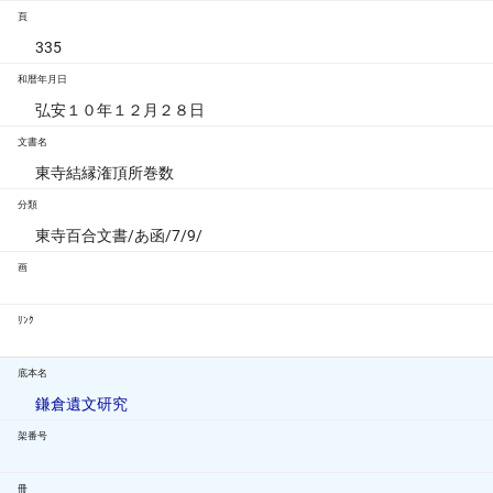
頁
335
和暦年月日
弘安１０年１２月２８日
文書名
東寺結縁潅頂所巻数
分類
東寺百合文書/あ函/7/9/
画
ﾘﾝｸ
底本名
鎌倉遺文研究
架番号
冊