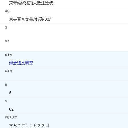
東寺結縁潅頂人数注進状
分類
東寺百合文書/あ函/30/
画
ﾘﾝｸ
底本名
鎌倉遺文研究
架番号
冊
5
頁
82
和暦年月日
文永７年１１月２２日