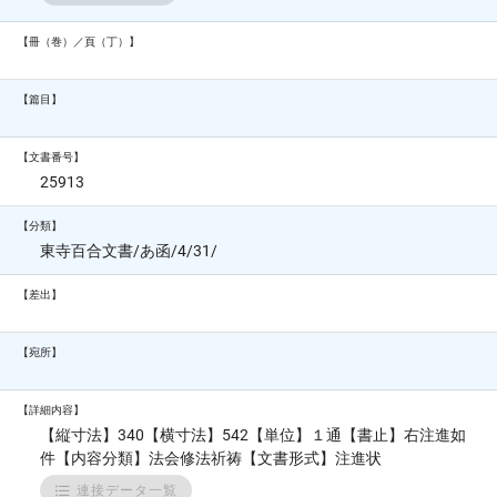
【冊（巻）／頁（丁）】
【篇目】
【文書番号】
25913
【分類】
東寺百合文書/あ函/4/31/
【差出】
【宛所】
【詳細内容】
【縦寸法】340【横寸法】542【単位】１通【書止】右注進如
件【内容分類】法会修法祈祷【文書形式】注進状
連接データ一覧