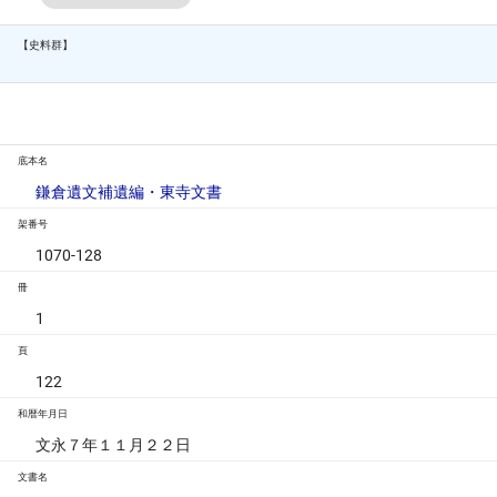
【史料群】
底本名
鎌倉遺文補遺編・東寺文書
架番号
1070-128
冊
1
頁
122
和暦年月日
文永７年１１月２２日
文書名