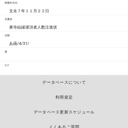
和暦年月日
文永７年１１月２２日
文書名
東寺結縁灌頂者人数注進状
分類
あ函/4/31/
画
ﾘﾝｸ
データベースについて
利用規定
データベース更新スケジュール
よくあるご質問