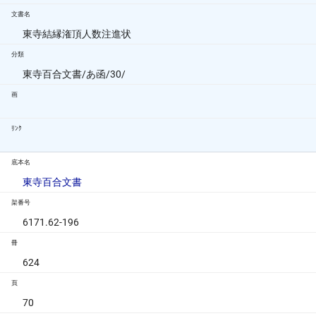
文書名
東寺結縁潅頂人数注進状
分類
東寺百合文書/あ函/30/
画
ﾘﾝｸ
底本名
東寺百合文書
架番号
6171.62-196
冊
624
頁
70