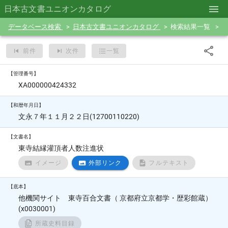
日本古文書ユニオンカタログ
データベース検索
日本古文書ユニオンカタログ
検索結果一覧
前件
次件
一覧
【管理番号】
XA000000424332
【和暦年月日】
文永７年１１月２２日(12700110220)
【文書名】
東寺結縁灌頂者人数注進状
イメージ
外部リンク
フルテキスト
【底本】
他機関サイト 東寺百合文書（ 京都府立京都学・歴彩館蔵）
(x0030001)
所蔵史料目録