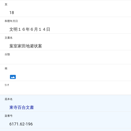
頁
18
和暦年月日
文明１６年６月１４日
文書名
葉室家田地避状案
分類
画
ﾘﾝｸ
底本名
東寺百合文書
架番号
6171.62-196