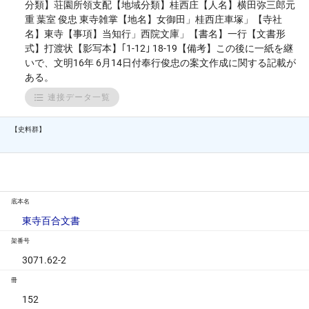
分類】荘園所領支配【地域分類】桂西庄【人名】横田弥三郎元
重 葉室 俊忠 東寺雑掌【地名】女御田」桂西庄車塚」【寺社
名】東寺【事項】当知行」西院文庫」【書名】一行【文書形
式】打渡状【影写本】｢1-12｣ 18-19【備考】この後に一紙を継
いで、文明16年 6月14日付奉行俊忠の案文作成に関する記載が
ある。
連接データ一覧
【史料群】
底本名
東寺百合文書
架番号
3071.62-2
冊
152