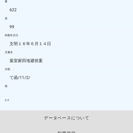
冊
622
頁
99
和暦年月日
文明１６年６月１４日
文書名
葉室家田地避状案
分類
て函/11/2/
画
ﾘﾝｸ
データベースについて