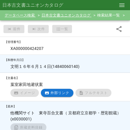
日本古文書ユニオンカタログ
データベース検索
日本古文書ユニオンカタログ
検索結果一覧
前件
次件
一覧
【管理番号】
XA000000424207
【和暦年月日】
文明１６年６月１４日(14840060140)
【文書名】
葉室家田地避状案
イメージ
外部リンク
フルテキスト
【底本】
他機関サイト 東寺百合文書（ 京都府立京都学・歴彩館蔵）
(x0030001)
所蔵史料目録