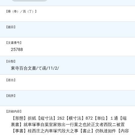
【冊（巻）／頁（丁）】
【篇目】
【文書番号】
25788
【分類】
東寺百合文書/て函/11/2/
【差出】
【宛所】
【詳細内容】
【形態】折紙【縦寸法】262【横寸法】872【単位】１通【端
裏書】就車塚事自葉室家致出一行案之也於正文者西院ニ被置
【事書】桂西庄之内車塚弐段大之事【書止】仍執達如件【内容