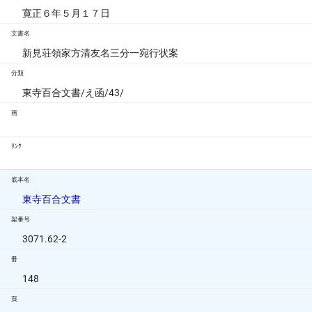
寛正６年５月１７日
文書名
新見荘領家方清友名三分一宛行状案
分類
東寺百合文書/え函/43/
画
ﾘﾝｸ
底本名
東寺百合文書
架番号
3071.62-2
冊
148
頁