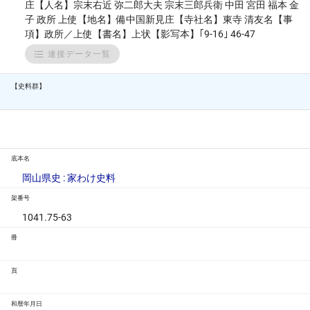
庄【人名】宗末右近 弥二郎大夫 宗末三郎兵衛 中田 宮田 福本 金
子 政所 上使【地名】備中国新見庄【寺社名】東寺 清友名【事
項】政所／上使【書名】上状【影写本】｢9-16｣ 46-47
連接データ一覧
【史料群】
底本名
岡山県史 : 家わけ史料
架番号
1041.75-63
冊
頁
和暦年月日