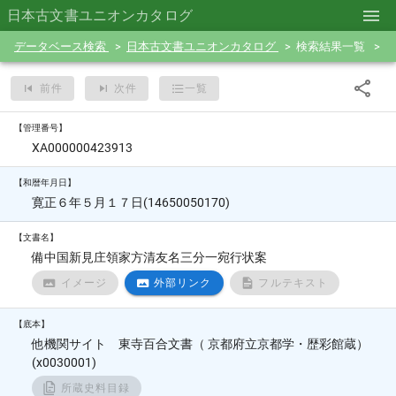
日本古文書ユニオンカタログ
データベース検索
日本古文書ユニオンカタログ
検索結果一覧
前件
次件
一覧
【管理番号】
XA000000423913
【和暦年月日】
寛正６年５月１７日(14650050170)
【文書名】
備中国新見庄領家方清友名三分一宛行状案
イメージ
外部リンク
フルテキスト
【底本】
他機関サイト 東寺百合文書（ 京都府立京都学・歴彩館蔵）
(x0030001)
所蔵史料目録