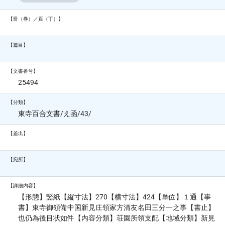
【冊（巻）／頁（丁）】
【篇目】
【文書番号】
25494
【分類】
東寺百合文書/え函/43/
【差出】
【宛所】
【詳細内容】
【形態】竪紙【縦寸法】270【横寸法】424【単位】１通【事
書】東寺御領備中国新見庄領家方清友名田三分一之事【書止】
也仍為後目状如件【内容分類】荘園所領支配【地域分類】新見