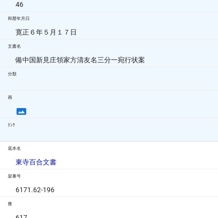
46
和暦年月日
寛正６年５月１７日
文書名
備中国新見庄領家方清友名三分一宛行状案
分類
画
ﾘﾝｸ
底本名
東寺百合文書
架番号
6171.62-196
冊
617