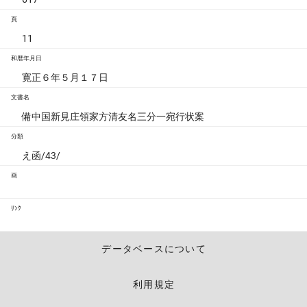
頁
11
和暦年月日
寛正６年５月１７日
文書名
備中国新見庄領家方清友名三分一宛行状案
分類
え函/43/
画
ﾘﾝｸ
データベースについて
利用規定