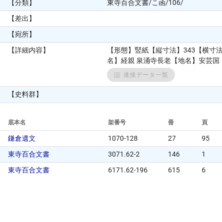
【分類】
東寺百合文書/こ函/106/
【差出】
【宛所】
【詳細内容】
【形態】竪紙【縦寸法】343【横寸
名】経親 泉涌寺長老【地名】安芸国【
連接データ一覧
【史料群】
底本名
架番号
冊
頁
鎌倉遺文
1070-128
27
95
東寺百合文書
3071.62-2
146
1
東寺百合文書
6171.62-196
615
6