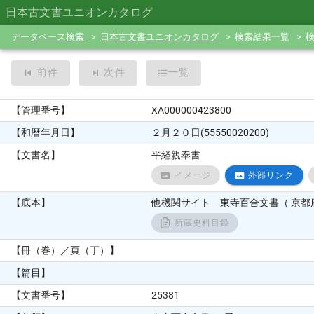
日本古文書ユニオンカタログ
データベース検索
日本古文書ユニオンカタログ
検索結果一覧
前件
次件
一覧
【管理番号】
XA000000423800
【和暦年月日】
２月２０日(55550020200)
【文書名】
平経親奉書
イメージ
外部リンク
【底本】
他機関サイト 東寺百合文書（ 京都府
所蔵史料目録
【冊（巻）／頁（丁）】
【篇目】
【文書番号】
25381