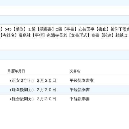
法】545【単位】１通【端裏書】□四【事書】安芸国事【書止】被仰下
寺社名】厳島社【事項】泉涌寺長老【文書形式】奉書【関連】封紙は「京函」
和暦年月日
文書名
（正安２年カ）２月２０日
平経親奉書案
（鎌倉後期カ）２月２０日
平経親奉書
（鎌倉後期カ）２月２０日
平経親奉書