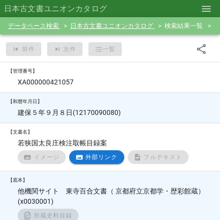
日本古文書ユニオンカタログ
データベース検索
日本古文書ユニオンカタログ
検索結果一覧
前件
次件
一覧
【管理番号】
XA000000421057
【和暦年月日】
建保５年９月８日(12170090080)
【文書名】
若狭国太良庄検注取帳目録案
イメージ
外部リンク
フルテキスト
【底本】
他機関サイト 東寺百合文書（ 京都府立京都学・歴彩館蔵）
(x0030001)
所蔵史料目録