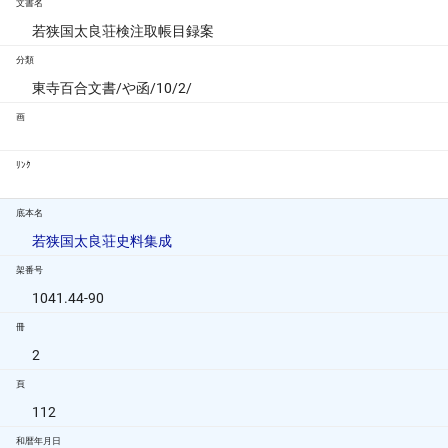
文書名
若狭国太良荘検注取帳目録案
分類
東寺百合文書/や函/10/2/
画
ﾘﾝｸ
底本名
若狭国太良荘史料集成
架番号
1041.44-90
冊
2
頁
112
和暦年月日