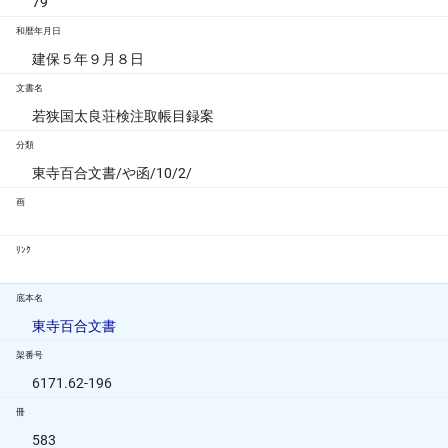
79
和暦年月日
建保５年９月８日
文書名
若狭国太良荘検注取帳目録案
分類
東寺百合文書/や函/10/2/
画
ﾘﾝｸ
底本名
東寺百合文書
架番号
6171.62-196
冊
583