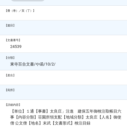
【冊（巻）／頁（丁）】
【篇目】
【文書番号】
24539
【分類】
東寺百合文書/や函/10/2/
【差出】
【宛所】
【詳細内容】
【単位】１通【事書】太良庄」注進 建保五年御検注取帳目六
事【内容分類】荘園所領支配【地域分類】太良庄【人名】御使
僧 公文僧【地名】末武【文書形式】検注目録