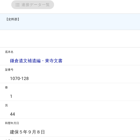
連接データ一覧
【史料群】
底本名
鎌倉遺文補遺編・東寺文書
架番号
1070-128
冊
1
頁
44
和暦年月日
建保５年９月８日