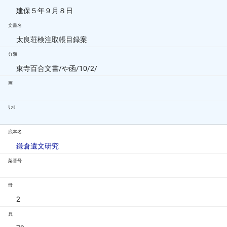
建保５年９月８日
文書名
太良荘検注取帳目録案
分類
東寺百合文書/や函/10/2/
画
ﾘﾝｸ
底本名
鎌倉遺文研究
架番号
冊
2
頁