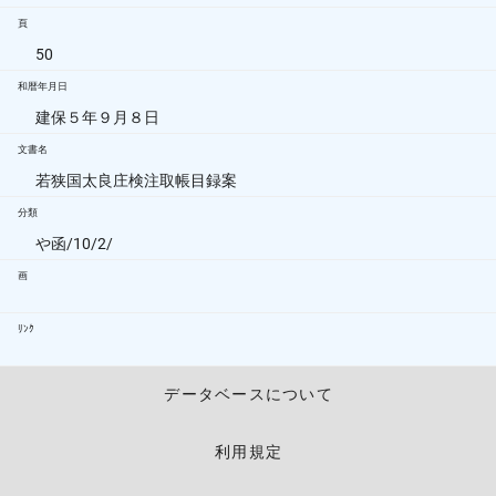
頁
50
和暦年月日
建保５年９月８日
文書名
若狭国太良庄検注取帳目録案
分類
や函/10/2/
画
ﾘﾝｸ
データベースについて
利用規定