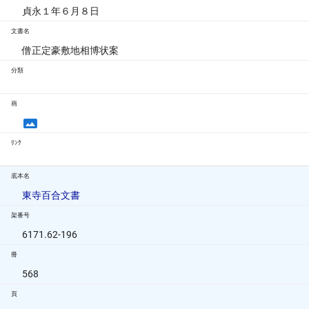
貞永１年６月８日
文書名
僧正定豪敷地相博状案
分類
画
ﾘﾝｸ
底本名
東寺百合文書
架番号
6171.62-196
冊
568
頁