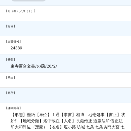
【冊（巻）／頁（丁）】
【篇目】
【文書番号】
24389
【分類】
東寺百合文書/の函/28/2/
【差出】
【宛所】
【詳細内容】
【形態】竪紙【単位】１通【事書】相博 地壱処事【書止】状
如件【地域分類】洛中散在【人名】長厳僧正 道厳法印 僧正法
印大和尚位（定豪）【地名】塩小路 坊城 七条 七条坊門大宮 七