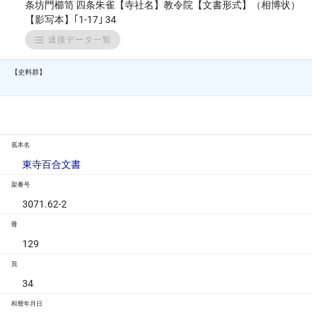
条坊門櫛笥 四条朱雀【寺社名】教令院【文書形式】（相博状）
【影写本】｢1-17｣ 34
連接データ一覧
【史料群】
底本名
東寺百合文書
架番号
3071.62-2
冊
129
頁
34
和暦年月日