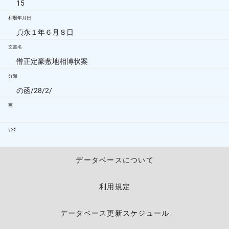
15
和暦年月日
貞永１年６月８日
文書名
僧正定豪敷地相博状案
分類
の函/28/2/
画
ﾘﾝｸ
データベースについて
利用規定
データベース更新スケジュール