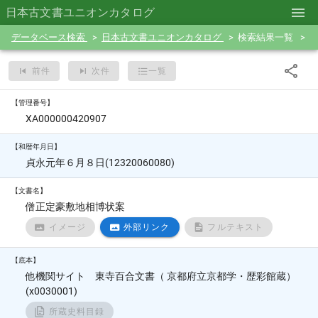
日本古文書ユニオンカタログ
データベース検索
日本古文書ユニオンカタログ
検索結果一覧
前件
次件
一覧
【管理番号】
XA000000420907
【和暦年月日】
貞永元年６月８日(12320060080)
【文書名】
僧正定豪敷地相博状案
イメージ
外部リンク
フルテキスト
【底本】
他機関サイト 東寺百合文書（ 京都府立京都学・歴彩館蔵）
(x0030001)
所蔵史料目録