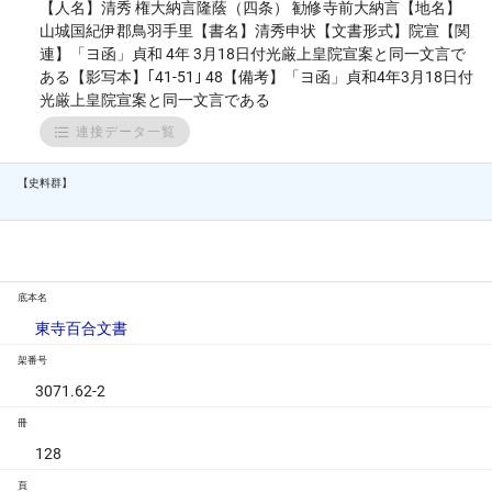
【人名】清秀 権大納言隆蔭（四条） 勧修寺前大納言【地名】
山城国紀伊郡鳥羽手里【書名】清秀申状【文書形式】院宣【関
連】「ヨ函」貞和 4年 3月18日付光厳上皇院宣案と同一文言で
ある【影写本】｢41-51｣ 48【備考】「ヨ函」貞和4年3月18日付
光厳上皇院宣案と同一文言である
連接データ一覧
【史料群】
底本名
東寺百合文書
架番号
3071.62-2
冊
128
頁