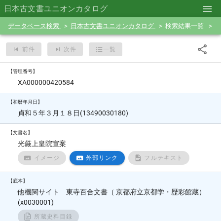
日本古文書ユニオンカタログ
データベース検索
日本古文書ユニオンカタログ
検索結果一覧
前件
次件
一覧
【管理番号】
XA000000420584
【和暦年月日】
貞和５年３月１８日(13490030180)
【文書名】
光厳上皇院宣案
イメージ
外部リンク
フルテキスト
【底本】
他機関サイト 東寺百合文書（ 京都府立京都学・歴彩館蔵）
(x0030001)
所蔵史料目録