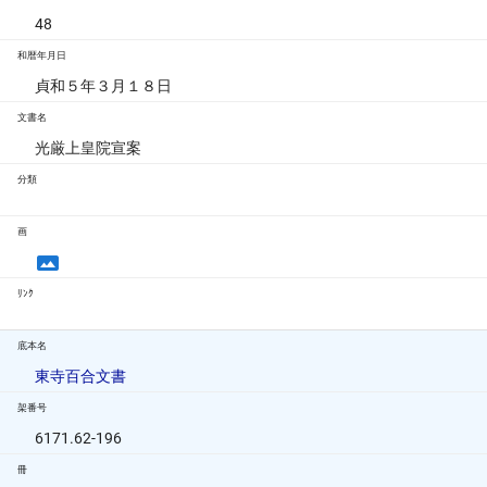
48
和暦年月日
貞和５年３月１８日
文書名
光厳上皇院宣案
分類
画
ﾘﾝｸ
底本名
東寺百合文書
架番号
6171.62-196
冊