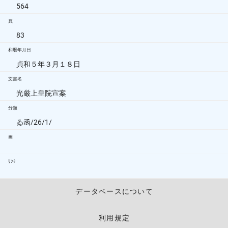
564
頁
83
和暦年月日
貞和５年３月１８日
文書名
光厳上皇院宣案
分類
ゐ函/26/1/
画
ﾘﾝｸ
データベースについて
利用規定