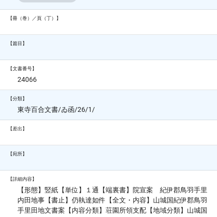
【冊（巻）／頁（丁）】
【篇目】
【文書番号】
24066
【分類】
東寺百合文書/ゐ函/26/1/
【差出】
【宛所】
【詳細内容】
【形態】竪紙【単位】１通【端裏書】院宣案 紀伊郡鳥羽手里
内田地事【書止】仍執達如件【全文・内容】山城国紀伊郡鳥羽
手里田地文書案【内容分類】荘園所領支配【地域分類】山城国