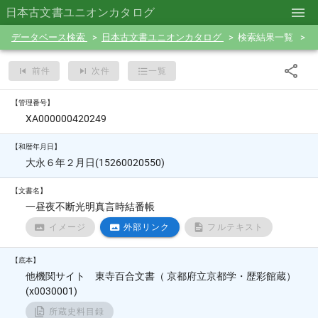
日本古文書ユニオンカタログ
データベース検索
日本古文書ユニオンカタログ
検索結果一覧
前件
次件
一覧
【管理番号】
XA000000420249
【和暦年月日】
大永６年２月日(15260020550)
【文書名】
一昼夜不断光明真言時結番帳
イメージ
外部リンク
フルテキスト
【底本】
他機関サイト 東寺百合文書（ 京都府立京都学・歴彩館蔵）
(x0030001)
所蔵史料目録