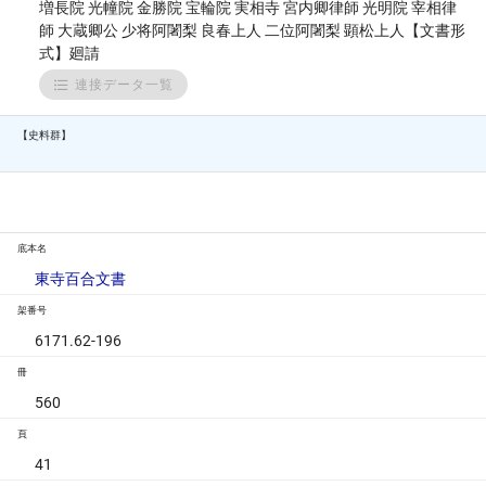
増長院 光幢院 金勝院 宝輪院 実相寺 宮内卿律師 光明院 宰相律
師 大蔵卿公 少将阿闍梨 良春上人 二位阿闍梨 顕松上人【文書形
式】廻請
連接データ一覧
【史料群】
底本名
東寺百合文書
架番号
6171.62-196
冊
560
頁
41