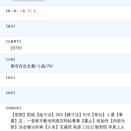
【冊（巻）／頁（丁）】
【篇目】
【文書番号】
23731
【分類】
東寺百合文書/う函/79/
【差出】
【宛所】
【詳細内容】
【形態】竪紙【縦寸法】283【横寸法】910【単位】１通【事
書】定」一昼夜不断光明真言時結番事【書止】状如件【内容分
類】法会修法祈祷【人名】宝厳院 為源 三位公 観智院 等真上人