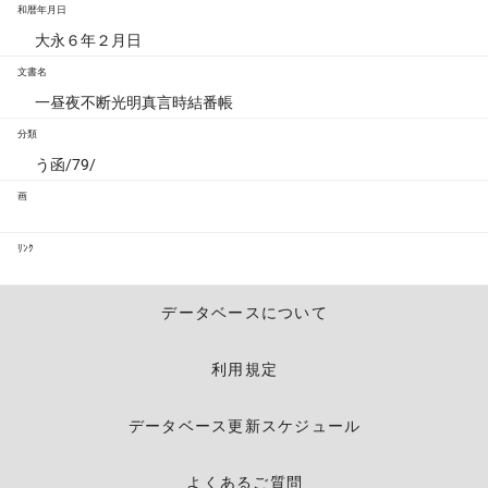
和暦年月日
大永６年２月日
文書名
一昼夜不断光明真言時結番帳
分類
う函/79/
画
ﾘﾝｸ
データベースについて
利用規定
データベース更新スケジュール
よくあるご質問