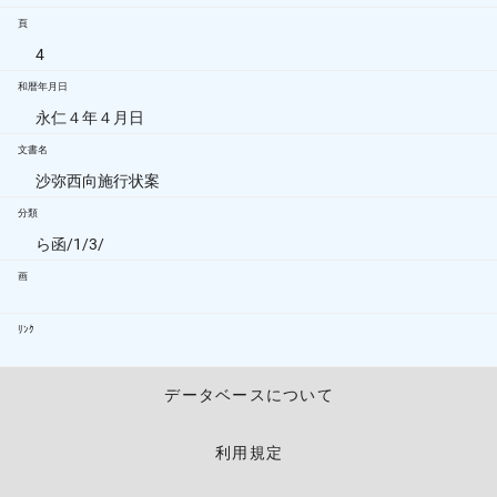
頁
4
和暦年月日
永仁４年４月日
文書名
沙弥西向施行状案
分類
ら函/1/3/
画
ﾘﾝｸ
データベースについて
利用規定