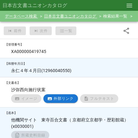
日本古文書ユニオンカタログ
データベース検索
日本古文書ユニオンカタログ
検索結果一覧
前件
次件
一覧
【管理番号】
XA000000419745
【和暦年月日】
永仁４年４月日(12960040550)
【文書名】
沙弥西向施行状案
イメージ
外部リンク
フルテキスト
【底本】
他機関サイト 東寺百合文書（ 京都府立京都学・歴彩館蔵）
(x0030001)
所蔵史料目録