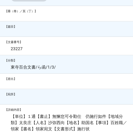
【冊（巻）／頁（丁）】
【篇目】
【文書番号】
23227
【分類】
東寺百合文書/ら函/1/3/
【差出】
【宛所】
【詳細内容】
【単位】１通【書止】無懈怠可令勤仕 仍施行如件【地域分
類】太良庄【人名】沙弥西向【地名】助国名【事項】百姓職／
領家【書名】領家宛文【文書形式】施行状