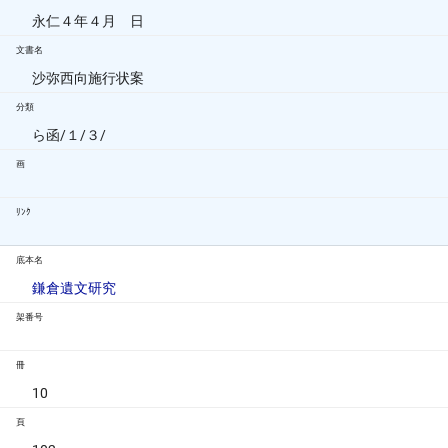
永仁４年４月 日
文書名
沙弥西向施行状案
分類
ら函/１/３/
画
ﾘﾝｸ
底本名
鎌倉遺文研究
架番号
冊
10
頁