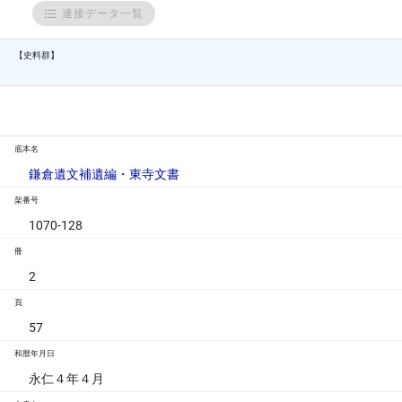
連接データ一覧
【史料群】
底本名
鎌倉遺文補遺編・東寺文書
架番号
1070-128
冊
2
頁
57
和暦年月日
永仁４年４月