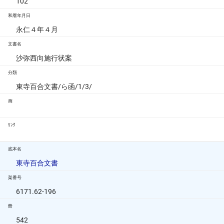
102
和暦年月日
永仁４年４月
文書名
沙弥西向施行状案
分類
東寺百合文書/ら函/1/3/
画
ﾘﾝｸ
底本名
東寺百合文書
架番号
6171.62-196
冊
542