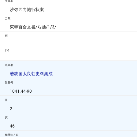
文書名
沙弥西向施行状案
分類
東寺百合文書/ら函/1/3/
画
ﾘﾝｸ
底本名
若狭国太良荘史料集成
架番号
1041.44-90
冊
2
頁
46
和暦年月日