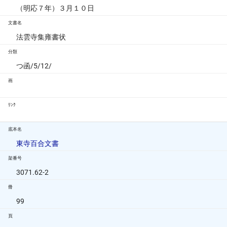
（明応７年）３月１０日
文書名
法雲寺集雍書状
分類
つ函/5/12/
画
ﾘﾝｸ
底本名
東寺百合文書
架番号
3071.62-2
冊
99
頁