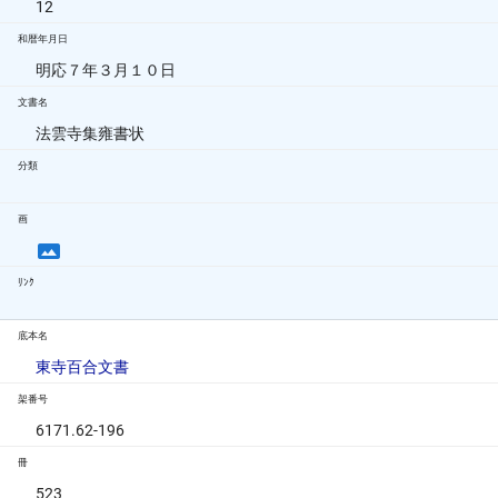
12
和暦年月日
明応７年３月１０日
文書名
法雲寺集雍書状
分類
画
ﾘﾝｸ
底本名
東寺百合文書
架番号
6171.62-196
冊
523