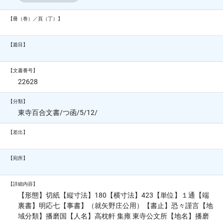
【冊（巻）／頁（丁）】
【篇目】
【文書番号】
22628
【分類】
東寺百合文書/つ函/5/12/
【差出】
【宛所】
【詳細内容】
【形態】切紙【縦寸法】180【横寸法】423【単位】１通【端
裏書】明応七【事書】（就矢野庄公用）【書止】恐々謹言【地
域分類】播磨国【人名】高枕軒 集雍 東寺公文所【地名】播磨