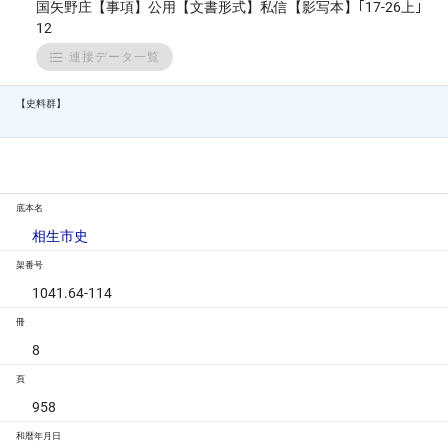
国矢野庄【事項】公用【文書形式】私信【影写本】｢17-26上｣
12
連接データ一覧
【史料群】
底本名
相生市史
架番号
1041.64-114
冊
8
頁
958
和暦年月日