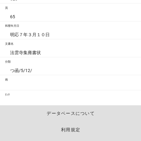
頁
65
和暦年月日
明応７年３月１０日
文書名
法雲寺集雍書状
分類
つ函/5/12/
画
ﾘﾝｸ
データベースについて
利用規定