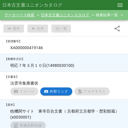
日本古文書ユニオンカタログ
データベース検索
日本古文書ユニオンカタログ
検索結果一覧
前件
次件
一覧
【管理番号】
XA000000419146
【和暦年月日】
明応７年３月１０日(14980030100)
【文書名】
法雲寺集雍書状
イメージ
外部リンク
フルテキスト
【底本】
他機関サイト 東寺百合文書（ 京都府立京都学・歴彩館蔵）
(x0030001)
所蔵史料目録