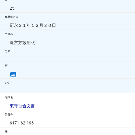
25
和暦年月日
応永３１年１２月３０日
文書名
造営方散用状
分類
画
ﾘﾝｸ
底本名
東寺百合文書
架番号
6171.62-196
冊