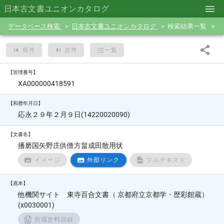
日本古文書ユニオンカタログ
データベース検索
日本古文書ユニオンカタログ
検索結果一覧
前件
次件
一覧
【管理番号】
XA000000418591
【和暦年月日】
応永２９年２月９日(14220020090)
【文書名】
播磨国矢野庄供僧方畠成田散用状
イメージ
外部リンク
フルテキスト
【底本】
他機関サイト 東寺百合文書（ 京都府立京都学・歴彩館蔵）
(x0030001)
所蔵史料目録