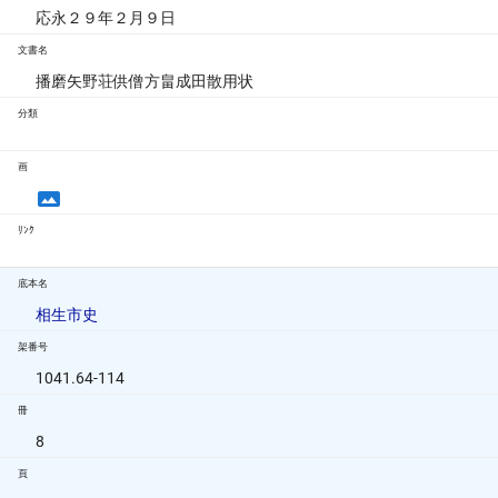
応永２９年２月９日
文書名
播磨矢野荘供僧方畠成田散用状
分類
画
ﾘﾝｸ
底本名
相生市史
架番号
1041.64-114
冊
8
頁