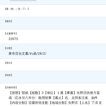
【冊（巻）／頁（丁）】
【篇目】
【文書番号】
22073
【分類】
東寺百合文書/れ函/28/2/
【差出】
【宛所】
【詳細内容】
【形態】竪紙【紙数】3【単位】１通【事書】矢野庄供僧方畠
成〈応永廿八年分〉散用状事【書止】右、太田各注進、如件
【内容分類】荘園所領支配【地域分類】矢野庄【人名】了済 玄