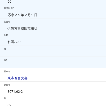
60
和暦年月日
応永２９年２月９日
文書名
供僧方畠成田散用状
分類
れ函/28/
画
ﾘﾝｸ
底本名
東寺百合文書
架番号
3071.62-2
冊
89