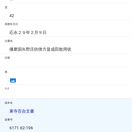
頁
42
和暦年月日
応永２９年２月９日
文書名
播磨国矢野庄供僧方畠成田散用状
分類
画
ﾘﾝｸ
底本名
東寺百合文書
架番号
6171.62-196