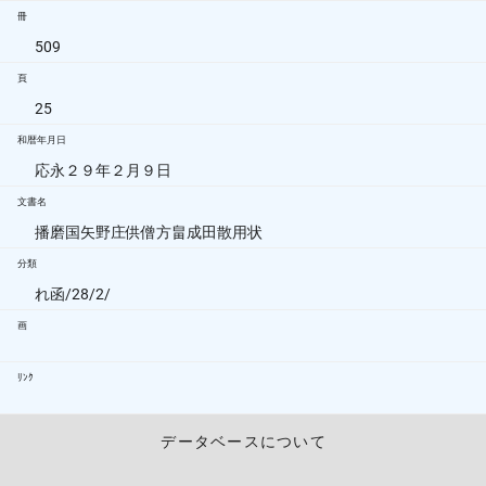
冊
509
頁
25
和暦年月日
応永２９年２月９日
文書名
播磨国矢野庄供僧方畠成田散用状
分類
れ函/28/2/
画
ﾘﾝｸ
データベースについて