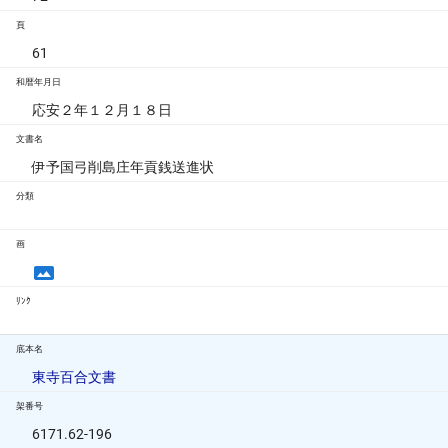
頁
61
和暦年月日
応安２年１２月１８日
文書名
伊予国弓削島庄年貢銭送進状
分類
画
ﾘﾝｸ
底本名
東寺百合文書
架番号
6171.62-196