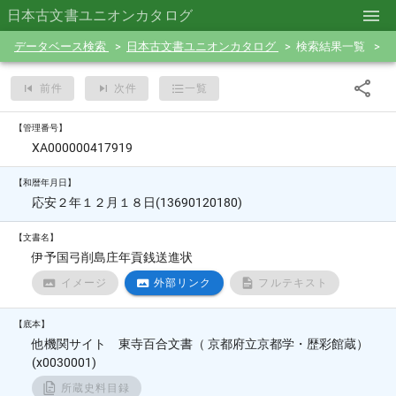
日本古文書ユニオンカタログ
データベース検索
日本古文書ユニオンカタログ
検索結果一覧
前件
次件
一覧
【管理番号】
XA000000417919
【和暦年月日】
応安２年１２月１８日(13690120180)
【文書名】
伊予国弓削島庄年貢銭送進状
イメージ
外部リンク
フルテキスト
【底本】
他機関サイト 東寺百合文書（ 京都府立京都学・歴彩館蔵）
(x0030001)
所蔵史料目録