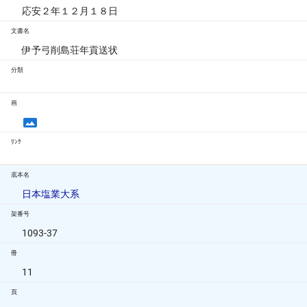
応安２年１２月１８日
文書名
伊予弓削島荘年貢送状
分類
画
ﾘﾝｸ
底本名
日本塩業大系
架番号
1093-37
冊
11
頁