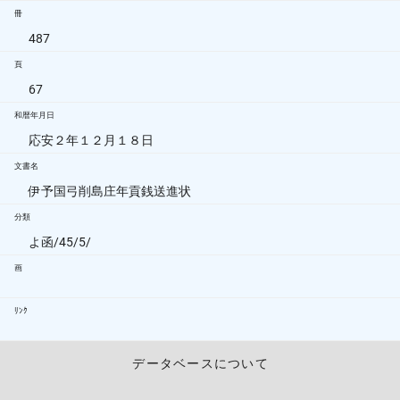
冊
487
頁
67
和暦年月日
応安２年１２月１８日
文書名
伊予国弓削島庄年貢銭送進状
分類
よ函/45/5/
画
ﾘﾝｸ
データベースについて