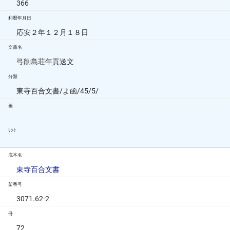
366
和暦年月日
応安２年１２月１８日
文書名
弓削島荘年貢送文
分類
東寺百合文書/よ函/45/5/
画
ﾘﾝｸ
底本名
東寺百合文書
架番号
3071.62-2
冊
72