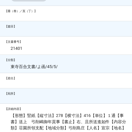
【冊（巻）／頁（丁）】
【篇目】
【文書番号】
21401
【分類】
東寺百合文書/よ函/45/5/
【差出】
【宛所】
【詳細内容】
【形態】竪紙【縦寸法】278【横寸法】416【単位】１通【事
書】送上 弓削嶋御年貢事【書止】右、且所送進如件【内容分
類】荘園所領支配【地域分類】弓削島庄【人名】宣宗【地名】