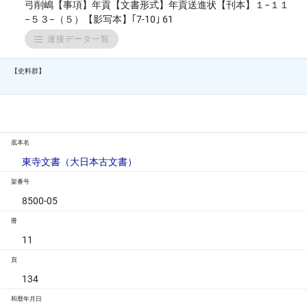
弓削嶋【事項】年貢【文書形式】年貢送進状【刊本】１−１１
−５３−（５）【影写本】｢7-10｣ 61
連接データ一覧
【史料群】
底本名
東寺文書（大日本古文書）
架番号
8500-05
冊
11
頁
134
和暦年月日