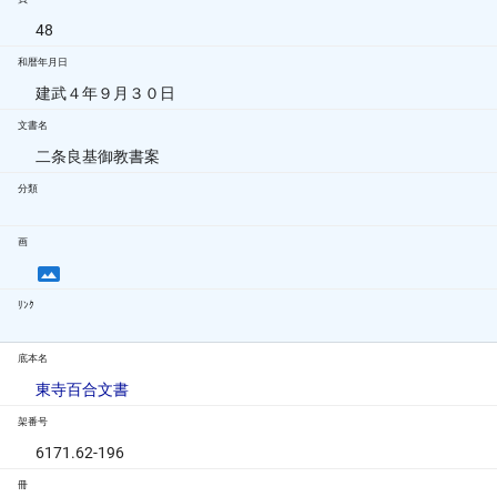
48
和暦年月日
建武４年９月３０日
文書名
二条良基御教書案
分類
画
ﾘﾝｸ
底本名
東寺百合文書
架番号
6171.62-196
冊