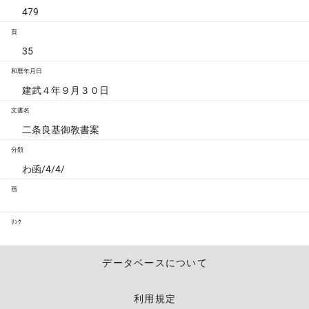
479
頁
35
和暦年月日
建武４年９月３０日
文書名
二条良基御教書案
分類
わ函/4/4/
画
ﾘﾝｸ
データベースについて
利用規定