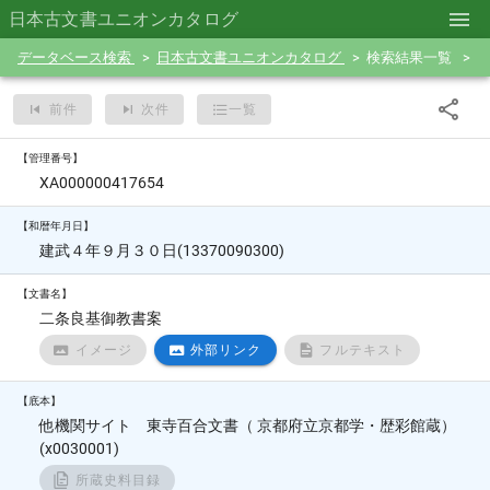
日本古文書ユニオンカタログ
データベース検索
日本古文書ユニオンカタログ
検索結果一覧
前件
次件
一覧
【管理番号】
XA000000417654
【和暦年月日】
建武４年９月３０日(13370090300)
【文書名】
二条良基御教書案
イメージ
外部リンク
フルテキスト
【底本】
他機関サイト 東寺百合文書（ 京都府立京都学・歴彩館蔵）
(x0030001)
所蔵史料目録