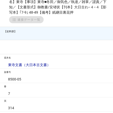
名】東寺【事項】東寺■冬田／御気色／執達／雑掌／譴責／下
知／【文書形式】御教書/安堵状【刊本】大日古わ−４−４【影
写本】｢7-9｣ 48-49【備考】紙継目裏花押
連接データ一覧
【史料群】
底本名
東寺文書（大日本古文書）
架番号
8500-05
冊
7
頁
314