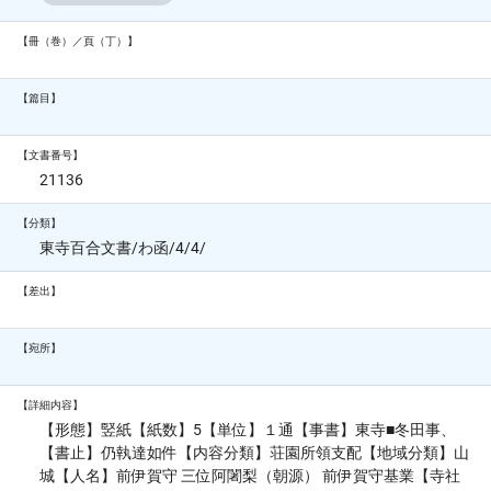
【冊（巻）／頁（丁）】
【篇目】
【文書番号】
21136
【分類】
東寺百合文書/わ函/4/4/
【差出】
【宛所】
【詳細内容】
【形態】竪紙【紙数】5【単位】１通【事書】東寺■冬田事、
【書止】仍執達如件【内容分類】荘園所領支配【地域分類】山
城【人名】前伊賀守 三位阿闍梨（朝源） 前伊賀守基業【寺社