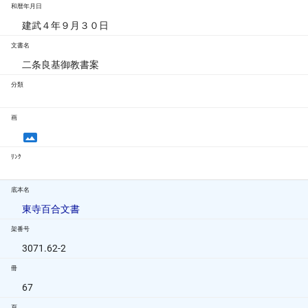
和暦年月日
建武４年９月３０日
文書名
二条良基御教書案
分類
画
ﾘﾝｸ
底本名
東寺百合文書
架番号
3071.62-2
冊
67
頁