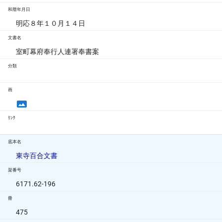
和暦年月日
明応８年１０月１４日
文書名
室町幕府奉行人連署奉書案
分類
画
ﾘﾝｸ
底本名
東寺百合文書
架番号
6171.62-196
冊
475