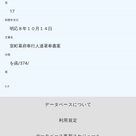
頁
17
和暦年月日
明応８年１０月１４日
文書名
室町幕府奉行人連署奉書案
分類
を函/374/
画
ﾘﾝｸ
データベースについて
利用規定