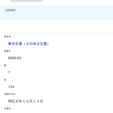
【史料群】
底本名
東寺文書（大日本古文書）
架番号
8500-05
冊
7
頁
124
和暦年月日
明応８年１０月１４日
文書名