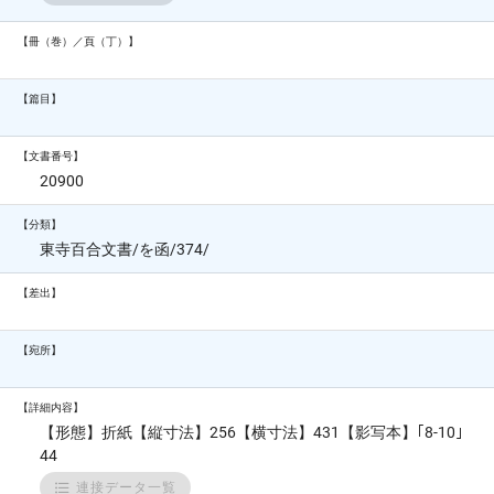
【冊（巻）／頁（丁）】
【篇目】
【文書番号】
20900
【分類】
東寺百合文書/を函/374/
【差出】
【宛所】
【詳細内容】
【形態】折紙【縦寸法】256【横寸法】431【影写本】｢8-10｣
44
連接データ一覧