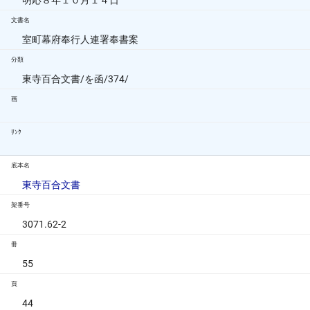
明応８年１０月１４日
文書名
室町幕府奉行人連署奉書案
分類
東寺百合文書/を函/374/
画
ﾘﾝｸ
底本名
東寺百合文書
架番号
3071.62-2
冊
55
頁
44