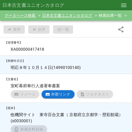
日本古文書ユニオンカタログ
データベース検索
日本古文書ユニオンカタログ
検索結果一覧
前件
次件
一覧
【管理番号】
XA000000417418
【和暦年月日】
明応８年１０月１４日(14990100140)
【文書名】
室町幕府奉行人連署奉書案
イメージ
外部リンク
フルテキスト
【底本】
他機関サイト 東寺百合文書（ 京都府立京都学・歴彩館蔵）
(x0030001)
所蔵史料目録