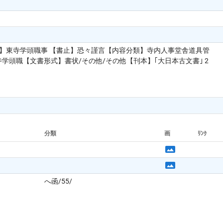
書】東寺学頭職事 【書止】恐々謹言【内容分類】寺内人事堂舎道具管
学頭職【文書形式】書状/その他/その他【刊本】｢大日本古文書｣ 2
分類
画
ﾘﾝｸ
へ函/55/