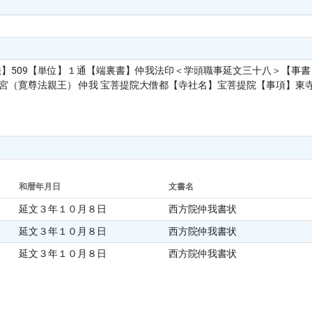
法】509【単位】１通【端裏書】仲我法印＜学頭職事延文三十八＞【事
寺宮（寛尊法親王） 仲我 宝菩提院大僧都【寺社名】宝菩提院【事項】東寺
和暦年月日
文書名
延文３年１０月８日
西方院仲我書状
延文３年１０月８日
西方院仲我書状
延文３年１０月８日
西方院仲我書状