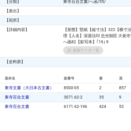
【分類】
東寺百合文書/へ函/55/
【差出】
【宛所】
【詳細内容】
【形態】竪紙【縦寸法】322【横寸
理【人名】深源法印 忠光朝臣 大覚
へ函82【影写本】｢19｣ 9
連接データ一覧
【史料群】
底本名
架番号
冊
頁
東寺文書（大日本古文書）
8500-05
2
857
東寺百合文書
3071.62-2
35
9
東寺百合文書
6171.62-196
424
53