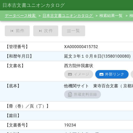
日本古文書ユニオンカタログ
データベース検索
日本古文書ユニオンカタログ
検索結果一覧
前件
次件
一覧
【管理番号】
XA000000415752
【和暦年月日】
延文３年１０月８日(13580100080)
【文書名】
西方院仲我書状
イメージ
外部リンク
【底本】
他機関サイト 東寺百合文書（ 京都府
所蔵史料目録
【冊（巻）／頁（丁）】
【篇目】
【文書番号】
19234