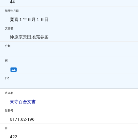
44
和暦年月日
寛喜１年６月１６日
文書名
仲原宗景田地売券案
分類
画
ﾘﾝｸ
底本名
東寺百合文書
架番号
6171.62-196
冊
422