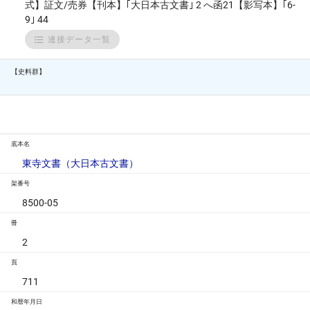
式】証文/売券【刊本】｢大日本古文書｣ 2 へ函21【影写本】｢6-
9｣ 44
連接データ一覧
【史料群】
底本名
東寺文書（大日本古文書）
架番号
8500-05
冊
2
頁
711
和暦年月日