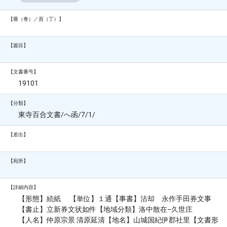
【冊（巻）／頁（丁）】
【篇目】
【文書番号】
19101
【分類】
東寺百合文書/へ函/7/1/
【差出】
【宛所】
【詳細内容】
【形態】続紙 【単位】１通【事書】沽却 永作手田券文事
【書止】立新券文状如件【地域分類】洛中散在−久世庄
【人名】仲原宗景 清原延清【地名】山城国紀伊郡社里【文書形