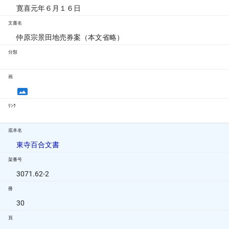
寛喜元年６月１６日
文書名
仲原宗景田地売券案（本文省略）
分類
画
ﾘﾝｸ
底本名
東寺百合文書
架番号
3071.62-2
冊
30
頁