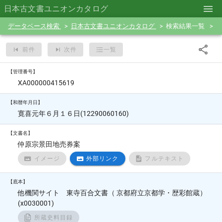
日本古文書ユニオンカタログ
データベース検索
日本古文書ユニオンカタログ
検索結果一覧
前件
次件
一覧
【管理番号】
XA000000415619
【和暦年月日】
寛喜元年６月１６日(12290060160)
【文書名】
仲原宗景田地売券案
イメージ
外部リンク
フルテキスト
【底本】
他機関サイト 東寺百合文書（ 京都府立京都学・歴彩館蔵）
(x0030001)
所蔵史料目録