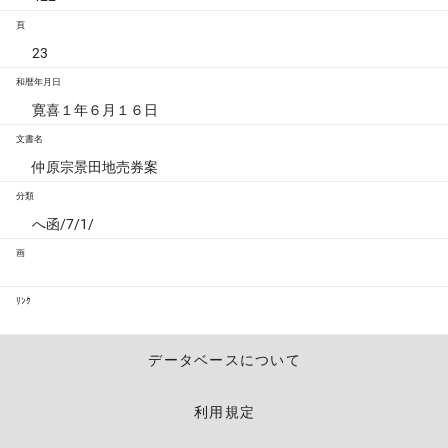
頁
23
和暦年月日
寛喜１年６月１６日
文書名
仲原宗景田地売券案
分類
へ函/7/1/
画
ﾘﾝｸ
データベースについて
利用規定