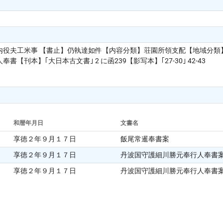
役夫工米事 【書止】仍執達如件【内容分類】荘園所領支配【地域分類】
刊本】｢大日本古文書｣ 2 に函239【影写本】｢27-30｣ 42-43
和暦年月日
文書名
享徳２年９月１７日
飯尾常暹奉書案
享徳２年９月１７日
丹波国守護細川勝元奉行人奉書
享徳２年９月１７日
丹波国守護細川勝元奉行人奉書