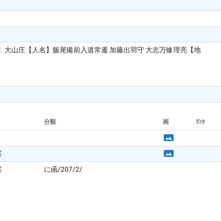
大山庄【人名】飯尾備前入道常暹 加藤出羽守 大志万修理亮【地
分類
画
ﾘﾝｸ
案
案
に函/207/2/