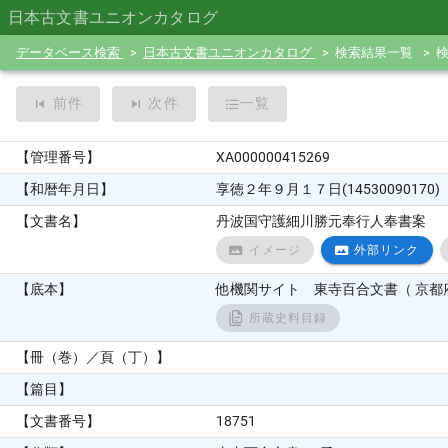
日本古文書ユニオンカタログ
データベース検索
日本古文書ユニオンカタログ
検索結果一覧
前件
次件
一覧
【管理番号】
XA000000415269
【和暦年月日】
享徳２年９月１７日(14530090170)
【文書名】
丹波国守護細川勝元奉行人奉書案
イメージ
外部リンク
【底本】
他機関サイト 東寺百合文書（ 京都府
所蔵史料目録
【冊（巻）／頁（丁）】
【篇目】
【文書番号】
18751