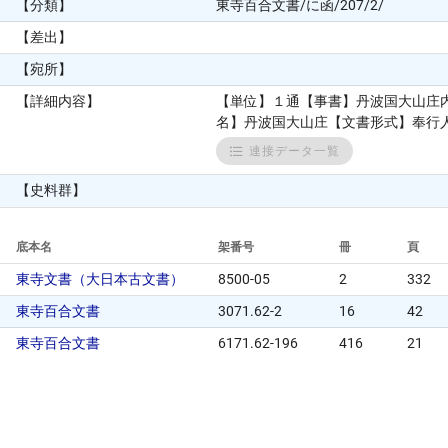
【分類】
東寺百合文書/に函/207/2/
【差出】
【宛所】
【詳細内容】
【単位】１通【事書】丹波国大山庄内
名】丹波国大山庄【文書形式】奉行人奉書【
連接データ一覧
【史料群】
底本名
架番号
冊
頁
東寺文書（大日本古文書）
8500-05
2
332
東寺百合文書
3071.62-2
16
42
東寺百合文書
6171.62-196
416
21