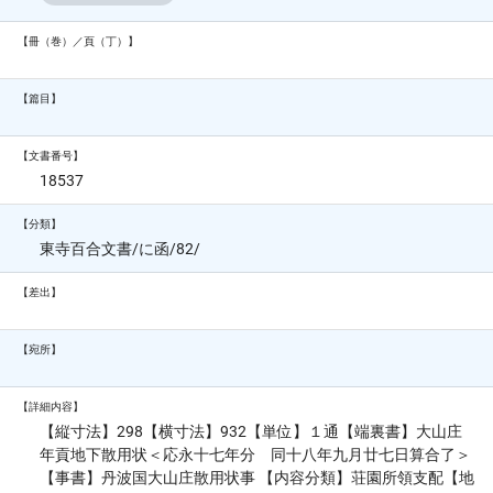
【冊（巻）／頁（丁）】
【篇目】
【文書番号】
18537
【分類】
東寺百合文書/に函/82/
【差出】
【宛所】
【詳細内容】
【縦寸法】298【横寸法】932【単位】１通【端裏書】大山庄
年貢地下散用状＜応永十七年分 同十八年九月廿七日算合了＞
【事書】丹波国大山庄散用状事 【内容分類】荘園所領支配【地