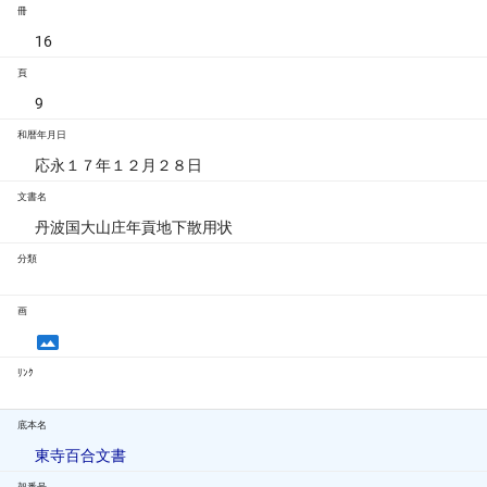
冊
16
頁
9
和暦年月日
応永１７年１２月２８日
文書名
丹波国大山庄年貢地下散用状
分類
画
ﾘﾝｸ
底本名
東寺百合文書