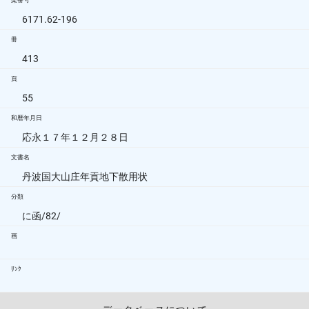
架番号
6171.62-196
冊
413
頁
55
和暦年月日
応永１７年１２月２８日
文書名
丹波国大山庄年貢地下散用状
分類
に函/82/
画
ﾘﾝｸ