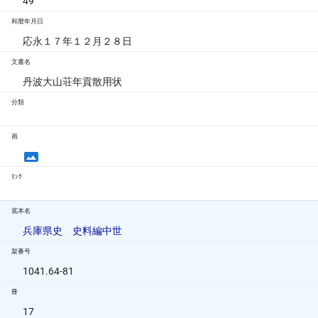
49
和暦年月日
応永１７年１２月２８日
文書名
丹波大山荘年貢散用状
分類
画
ﾘﾝｸ
底本名
兵庫県史 史料編中世
架番号
1041.64-81
冊
17