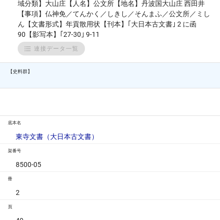
域分類】大山庄【人名】公文所【地名】丹波国大山庄 西田井
【事項】仏神免／てんかく／しきし／そんまふ／公文所／ミし
ん【文書形式】年貢散用状【刊本】｢大日本古文書｣ 2 に函
90【影写本】｢27-30｣ 9-11
連接データ一覧
【史料群】
底本名
東寺文書（大日本古文書）
架番号
8500-05
冊
2
頁