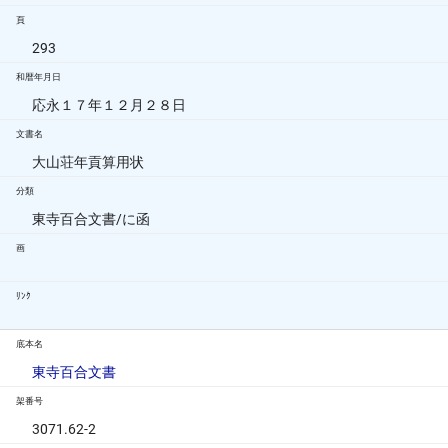
頁
293
和暦年月日
応永１７年１２月２８日
文書名
大山荘年貢算用状
分類
東寺百合文書/に函
画
ﾘﾝｸ
底本名
東寺百合文書
架番号
3071.62-2