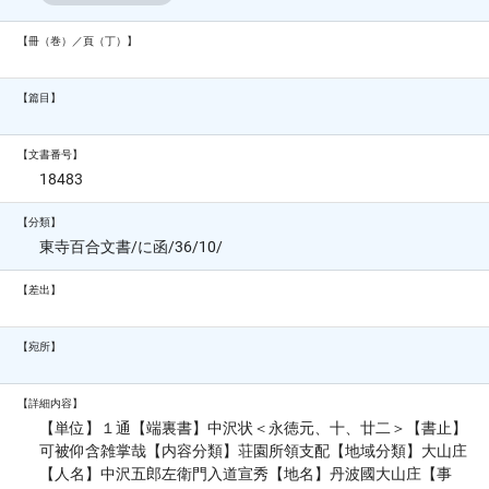
【冊（巻）／頁（丁）】
【篇目】
【文書番号】
18483
【分類】
東寺百合文書/に函/36/10/
【差出】
【宛所】
【詳細内容】
【単位】１通【端裏書】中沢状＜永徳元、十、廿二＞【書止】
可被仰含雑掌哉【内容分類】荘園所領支配【地域分類】大山庄
【人名】中沢五郎左衛門入道宣秀【地名】丹波國大山庄【事