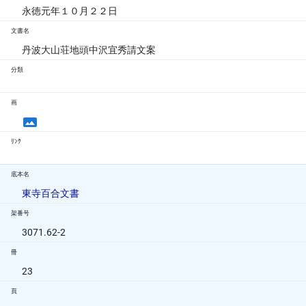
永徳元年１０月２２日
文書名
丹波大山荘地頭中沢宜秀請文案
分類
画
ﾘﾝｸ
底本名
東寺百合文書
架番号
3071.62-2
冊
23
頁