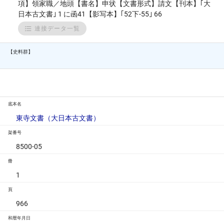
項】領家職／地頭【書名】申状【文書形式】請文【刊本】｢大
日本古文書｣ 1 に函41【影写本】｢52下-55｣ 66
連接データ一覧
【史料群】
底本名
東寺文書（大日本古文書）
架番号
8500-05
冊
1
頁
966
和暦年月日