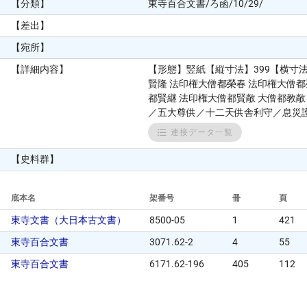
【分類】
東寺百合文書/ろ函/10/29/
【差出】
【宛所】
【詳細内容】
【形態】竪紙【縦寸法】399【横寸
賢隆 法印権大僧都榮春 法印権大僧都
都賢継 法印権大僧都賢敞 大僧都教敞
／五大尊供／十二天供舎利守／息災護摩
連接データ一覧
【史料群】
底本名
架番号
冊
頁
東寺文書（大日本古文書）
8500-05
1
421
東寺百合文書
3071.62-2
4
55
東寺百合文書
6171.62-196
405
112