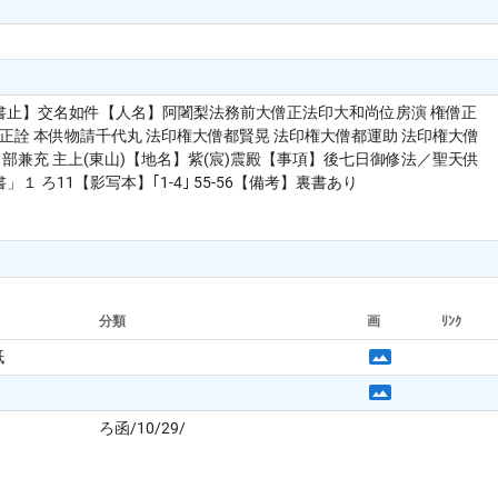
【書止】交名如件【人名】阿闍梨法務前大僧正法印大和尚位房演 権僧正
印正詮 本供物請千代丸 法印権大僧都賢晃 法印権大僧都運助 法印権大僧
ト部兼充 主上(東山)【地名】紫(宸)震殿【事項】後七日御修法／聖天供
11【影写本】｢1-4｣ 55-56【備考】裏書あり
分類
画
ﾘﾝｸ
紙
ろ函/10/29/