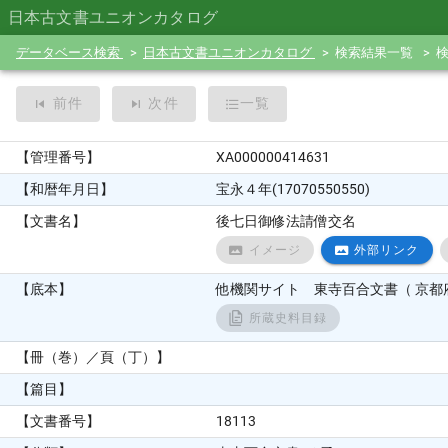
日本古文書ユニオンカタログ
データベース検索
日本古文書ユニオンカタログ
検索結果一覧
前件
次件
一覧
【管理番号】
XA000000414631
【和暦年月日】
宝永４年(17070550550)
【文書名】
後七日御修法請僧交名
イメージ
外部リンク
【底本】
他機関サイト 東寺百合文書（ 京都府
所蔵史料目録
【冊（巻）／頁（丁）】
【篇目】
【文書番号】
18113