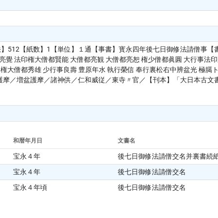
法】512【紙数】1【単位】１通【事書】寳永四年後七日御修法請僧事
亮覺 法印権大僧都賢能 大僧都亮観 大僧都亮恕 権少僧都眞圓 大行事法
 権大僧都秀雄 少行事良壽 豊原年水 執行榮信 奉行裏松右中辨盆光 極臈
／増盆護摩／諸神供／仁和威従／東寺〃官／【刊本】「大日本古文書」１ ろ
和暦年月日
文書名
宝永４年
後七日御修法請僧交名并裏書続
宝永４年
後七日御修法請僧交名
宝永４年頃
後七日御修法請僧交名