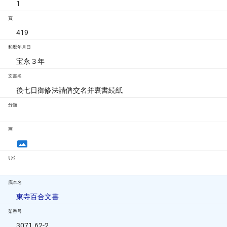
1
頁
419
和暦年月日
宝永３年
文書名
後七日御修法請僧交名并裏書続紙
分類
画
ﾘﾝｸ
底本名
東寺百合文書
架番号
3071.62-2