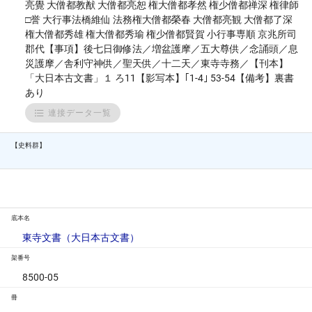
亮覺 大僧都教猷 大僧都亮恕 権大僧都孝然 権少僧都禅深 権律師
□誉 大行事法橋維仙 法務権大僧都榮春 大僧都亮観 大僧都了深
権大僧都秀雄 権大僧都秀瑜 権少僧都賢賀 小行事専順 京兆所司
郡代【事項】後七日御修法／増盆護摩／五大尊供／念誦頭／息
災護摩／舎利守神供／聖天供／十二天／東寺寺務／【刊本】
「大日本古文書」１ ろ11【影写本】｢1-4｣ 53-54【備考】裏書
あり
連接データ一覧
【史料群】
底本名
東寺文書（大日本古文書）
架番号
8500-05
冊