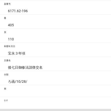
架番号
6171.62-196
冊
405
頁
110
和暦年月日
宝永３年頃
文書名
後七日御修法請僧交名
分類
ろ函/10/28/
画
ﾘﾝｸ