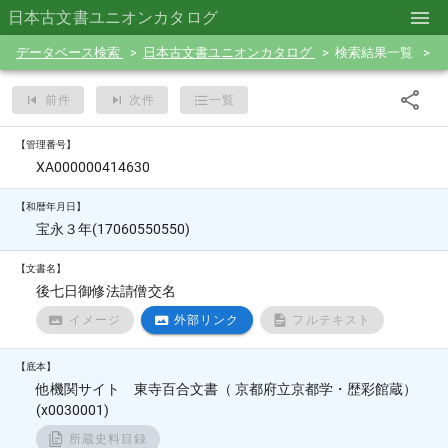
日本古文書ユニオンカタログ
データベース検索
日本古文書ユニオンカタログ
検索結果一覧
前件
次件
一覧
【管理番号】
XA000000414630
【和暦年月日】
宝永３年(17060550550)
【文書名】
後七日御修法請僧交名
イメージ
外部リンク
フルテキスト
【底本】
他機関サイト 東寺百合文書（ 京都府立京都学・歴彩館蔵）
(x0030001)
所蔵史料目録