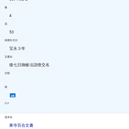
冊
4
頁
53
和暦年月日
宝永３年
文書名
後七日御修法請僧交名
分類
画
ﾘﾝｸ
底本名
東寺百合文書