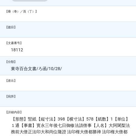
【冊（巻）／頁（丁）】
【篇目】
【文書番号】
18112
【分類】
東寺百合文書/ろ函/10/28/
【差出】
【宛所】
【詳細内容】
【形態】竪紙【縦寸法】398【横寸法】578【紙数】1【単位】
１通【事書】寳永三年後七日御修法請僧事【人名】大阿闍梨法
務前大僧正法印大和尚位隆證 法印権大僧都勝禅 法印権大僧都