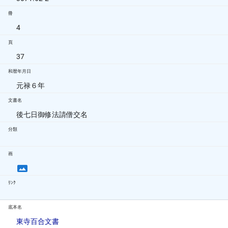
冊
4
頁
37
和暦年月日
元禄６年
文書名
後七日御修法請僧交名
分類
画
ﾘﾝｸ
底本名
東寺百合文書