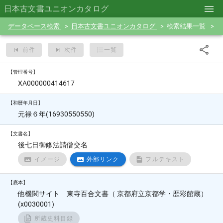
日本古文書ユニオンカタログ
データベース検索
日本古文書ユニオンカタログ
検索結果一覧
前件
次件
一覧
【管理番号】
XA000000414617
【和暦年月日】
元禄６年(16930550550)
【文書名】
後七日御修法請僧交名
イメージ
外部リンク
フルテキスト
【底本】
他機関サイト 東寺百合文書（ 京都府立京都学・歴彩館蔵）
(x0030001)
所蔵史料目録