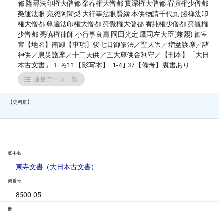
都 隆尋法印権大僧都 榮春権大僧都 實深権大僧都 宥演権少僧都
榮運法眼 亮恕阿闍梨 大行事法眼賢縁 本供物請千代丸 勝禅法印
権大僧都 尊遍法印権大僧都 亮覺権大僧都 宥純権少僧都 亮観権
少僧都 亮暁権律師 小行事良壽 岡田光定 鷹司左大臣(兼熙) 御室
宮【地名】南殿【事項】後七日御修法／聖天供／増盆護摩／諸
神供／息災護摩／十二天供／五大尊供舎利守／【刊本】「大日
本古文書」１ ろ11【影写本】｢1-4｣ 37【備考】裏書あり
連接データ一覧
【史料群】
底本名
東寺文書（大日本古文書）
架番号
8500-05
冊