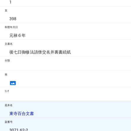
1
頁
398
和暦年月日
元禄６年
文書名
後七日御修法請僧交名并裏書続紙
分類
画
ﾘﾝｸ
底本名
東寺百合文書
架番号
3071.62-2