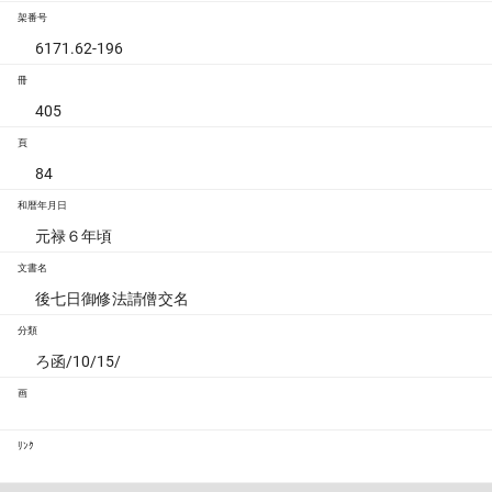
架番号
6171.62-196
冊
405
頁
84
和暦年月日
元禄６年頃
文書名
後七日御修法請僧交名
分類
ろ函/10/15/
画
ﾘﾝｸ