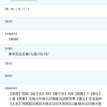
【冊（巻）／頁（丁）】
【篇目】
【文書番号】
18099
【分類】
東寺百合文書/ろ函/10/15/
【差出】
【宛所】
【詳細内容】
【形態】竪紙【縦寸法】393【横寸法】536【紙数】1【単位】
１通【事書】元禄六年後七日御修法請僧等事【書止】交名如件
【人名】阿闍梨法務前大僧正法印大和尚位□遍 隆全法印権大僧