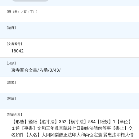
【冊（巻）／頁（丁）】
【篇目】
【文書番号】
18042
【分類】
東寺百合文書/ろ函/3/43/
【差出】
【宛所】
【詳細内容】
【形態】竪紙【縦寸法】352【横寸法】584【紙数】1【単位】
１通【事書】文和三年眞言院後七日御修法請僧等事【書止】交
名如件【人名】大阿闍梨僧正法印大和尚位定憲 賢忠法印権大僧