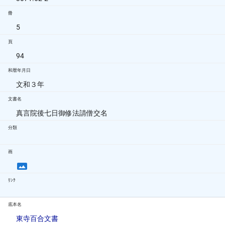
冊
5
頁
94
和暦年月日
文和３年
文書名
真言院後七日御修法請僧交名
分類
画
ﾘﾝｸ
底本名
東寺百合文書