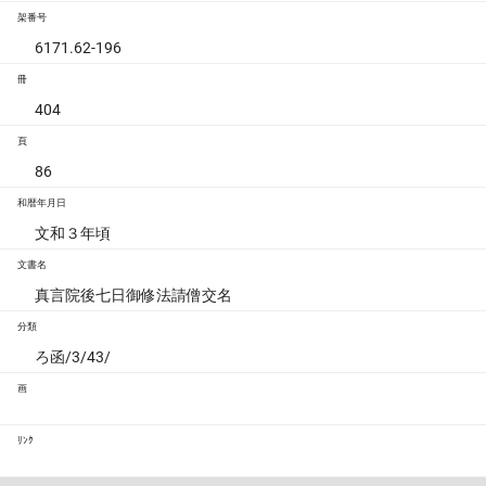
架番号
6171.62-196
冊
404
頁
86
和暦年月日
文和３年頃
文書名
真言院後七日御修法請僧交名
分類
ろ函/3/43/
画
ﾘﾝｸ