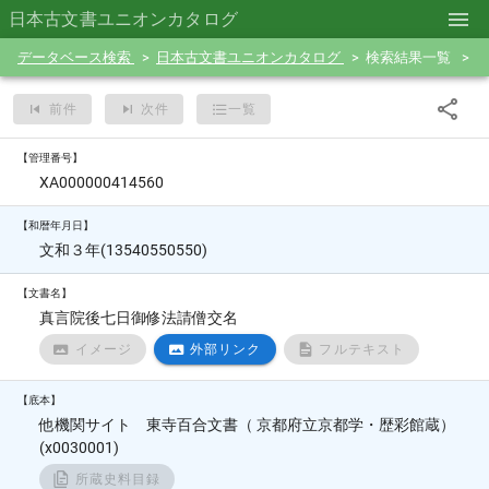
日本古文書ユニオンカタログ
データベース検索
日本古文書ユニオンカタログ
検索結果一覧
前件
次件
一覧
【管理番号】
XA000000414560
【和暦年月日】
文和３年(13540550550)
【文書名】
真言院後七日御修法請僧交名
イメージ
外部リンク
フルテキスト
【底本】
他機関サイト 東寺百合文書（ 京都府立京都学・歴彩館蔵）
(x0030001)
所蔵史料目録