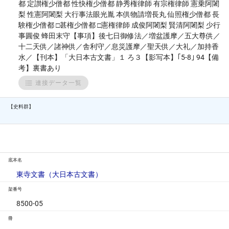
都 定讃権少僧都 性快権少僧都 静秀権律師 有宗権律師 憲乗阿闍
梨 性憲阿闍梨 大行事法眼光胤 本供物請増長丸 仙照権少僧都 長
験権少僧都 □甚権少僧都 □憲権律師 成俊阿闍梨 賢清阿闍梨 少行
事圓俊 蜂田末守【事項】後七日御修法／増盆護摩／五大尊供／
十二天供／諸神供／舎利守／息災護摩／聖天供／大礼／加持香
水／【刊本】「大日本古文書」１ ろ３【影写本】｢5-8｣ 94【備
考】裏書あり
連接データ一覧
【史料群】
底本名
東寺文書（大日本古文書）
架番号
8500-05
冊