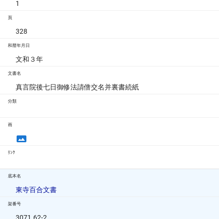
1
頁
328
和暦年月日
文和３年
文書名
真言院後七日御修法請僧交名并裏書続紙
分類
画
ﾘﾝｸ
底本名
東寺百合文書
架番号
3071.62-2