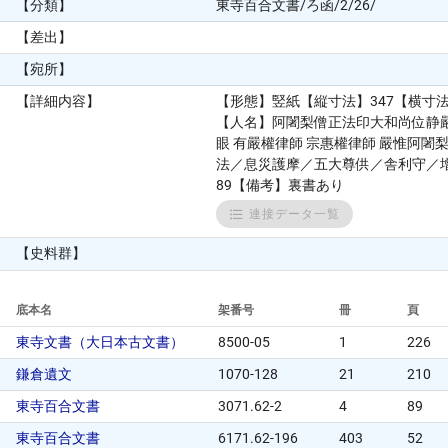
【分類】
東寺百合文書/ろ函/2/26/
【差出】
【宛所】
【詳細内容】
【形態】竪紙【縦寸法】347【横寸
【人名】阿闍梨僧正法印大和尚位静嚴 
眼 有嚴權律師 宗惠權律師 嚴惟阿闍
法／息災護摩／五大尊供／舎利守／增
89【備考】裏書あり
連接データ一覧
【史料群】
底本名
架番号
冊
頁
東寺文書（大日本古文書）
8500-05
1
226
鎌倉遺文
1070-128
21
210
東寺百合文書
3071.62-2
4
89
東寺百合文書
6171.62-196
403
52