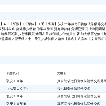
法】493【紙数】1【単位】１通【事書】弘安十年後七日御修法修僧等
賢雄法印 堯遍權少僧都 仲嚴權律師 賢有權律師 覚燿已灌頂 清海阿闍梨
梨 範嚴阿闍梨 少行事圓賀 蜂田友重 講師權少僧都實弁 番 前大僧正慈
盆護摩／聖天供／十二天供／諸神供／論義【書名】八宗奏【文書形式】交
和暦年月日
文書名
弘安１０年
真言院後七日御修法請僧交名并
（弘安１０年）
後七日御修法請僧交名
弘安１０年
真言院後七日御修法請僧交名
弘安１０年頃
真言院後七日御修法請僧交名