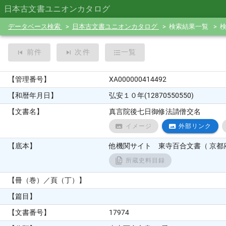
日本古文書ユニオンカタログ
データベース検索
日本古文書ユニオンカタログ
検索結果一覧
前件
次件
一覧
【管理番号】
XA000000414492
【和暦年月日】
弘安１０年(12870550550)
【文書名】
真言院後七日御修法請僧交名
イメージ
外部リンク
【底本】
他機関サイト 東寺百合文書（ 京都府
所蔵史料目録
【冊（巻）／頁（丁）】
【篇目】
【文書番号】
17974