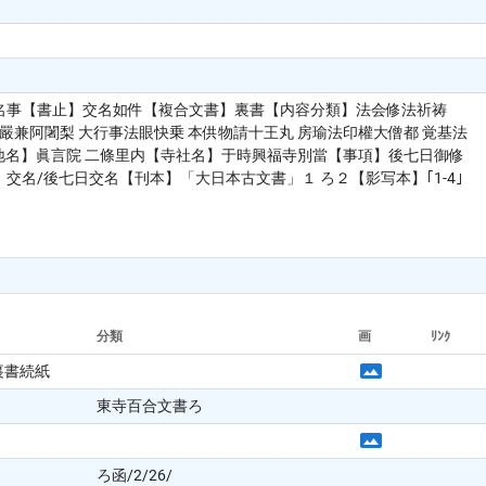
交名事【書止】交名如件【複合文書】裏書【内容分類】法会修法祈祷
 嚴兼阿闍梨 大行事法眼快乗 本供物請十王丸 房瑜法印權大僧都 覚基法
信【地名】眞言院 二條里内【寺社名】于時興福寺別當【事項】後七日御修
名/後七日交名【刊本】「大日本古文書」１ ろ２【影写本】｢1-4｣
分類
画
ﾘﾝｸ
裏書続紙
東寺百合文書ろ
ろ函/2/26/