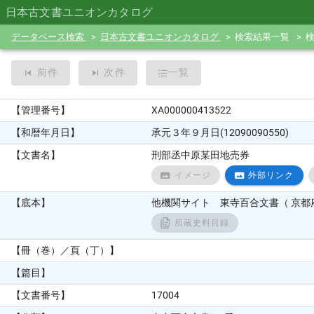
日本古文書ユニオンカタログ
データベース検索
日本古文書ユニオンカタログ
検索結果一覧
前件
次件
一覧
【管理番号】
XA000000413522
【和暦年月日】
承元３年９月日(12090090550)
【文書名】
刑部丞中原某田地売券
イメージ
外部リンク
【底本】
他機関サイト 東寺百合文書（ 京都府
所蔵史料目録
【冊（巻）／頁（丁）】
【篇目】
【文書番号】
17004