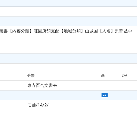
】裏書【内容分類】荘園所領支配【地域分類】山城国【人名】刑部丞中
分類
画
ﾘﾝｸ
東寺百合文書モ
モ函/14/2/