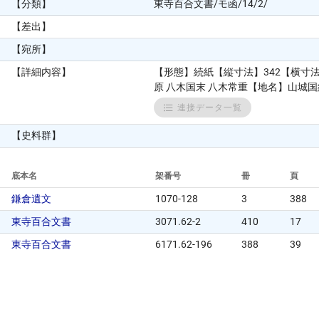
【分類】
東寺百合文書/モ函/14/2/
【差出】
【宛所】
【詳細内容】
【形態】続紙【縦寸法】342【横寸
原 八木国末 八木常重【地名】山城
連接データ一覧
【史料群】
底本名
架番号
冊
頁
鎌倉遺文
1070-128
3
388
東寺百合文書
3071.62-2
410
17
東寺百合文書
6171.62-196
388
39