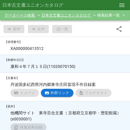
日本古文書ユニオンカタログ
データベース検索
日本古文書ユニオンカタログ
検索結果一覧
前件
次件
一覧
【管理番号】
XA000000413512
【和暦年月日】
康和４年７月１５日(11020070150)
【文書名】
丹波国多紀西県河内郷東寺庄田畠現不作目録案
イメージ
外部リンク
フルテキスト
【底本】
他機関サイト 東寺百合文書（ 京都府立京都学・歴彩館蔵）
(x0030001)
所蔵史料目録