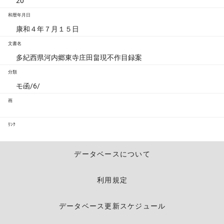
20
和暦年月日
康和４年７月１５日
文書名
多紀西県河内郷東寺庄田畠現不作目録案
分類
モ函/6/
画
ﾘﾝｸ
データベースについて
利用規定
データベース更新スケジュール