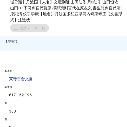
域分類】丹波国【人名】文屋則近 山田助依 丹□助則 山田恒依
山田□□ 下司判官代藤原 掃部惣判官代在原友久 書生惣判官代清
原則清 佼手季康【地名】丹波国多紀西県河内郷東寺庄【文書形
式】注進状
連接データ一覧
【史料群】
底本名
東寺百合文書
架番号
6171.62-196
冊
388
頁