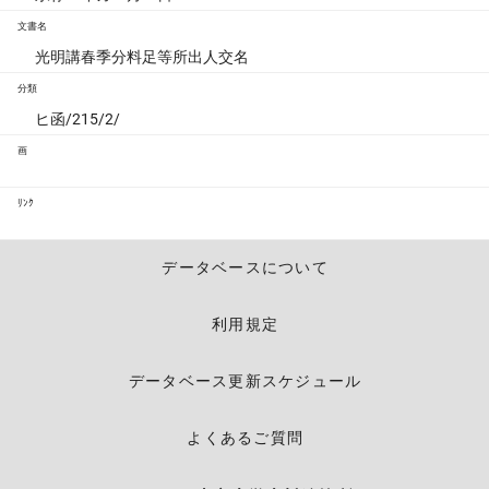
文書名
光明講春季分料足等所出人交名
分類
ヒ函/215/2/
画
ﾘﾝｸ
データベースについて
利用規定
データベース更新スケジュール
よくあるご質問