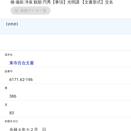
橋 備前 浄泉 観順 円秀【事項】光明講 【文書形式】交名
連接データ一覧
【史料群】
底本名
東寺百合文書
架番号
6171.62-196
冊
386
頁
83
和暦年月日
永禄４年カ２月 日