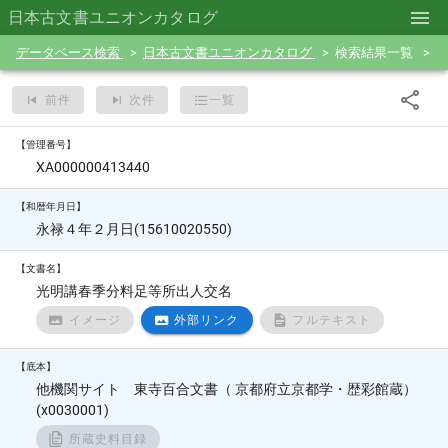
日本古文書ユニオンカタログ
データベース検索
日本古文書ユニオンカタログ
検索結果一覧
前件
次件
一覧
【管理番号】
XA000000413440
【和暦年月日】
永禄４年２月日(15610020550)
【文書名】
光明講春季分料足等所出人交名
イメージ
外部リンク
フルテキスト
【底本】
他機関サイト 東寺百合文書（ 京都府立京都学・歴彩館蔵）
(x0030001)
所蔵史料目録