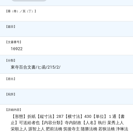
【冊（巻）／頁（丁）】
【篇目】
【文書番号】
16922
【分類】
東寺百合文書/ヒ函/215/2/
【差出】
【宛所】
【詳細内容】
【形態】折紙【縦寸法】287【横寸法】430【単位】１通【書
止】可送給者也【内容分類】寺内財政【人名】執行 杲秀上人
栄順上人 源智上人 肥前法橋 筑後寺主 随勝法橋 若狭法橋 浄琳法