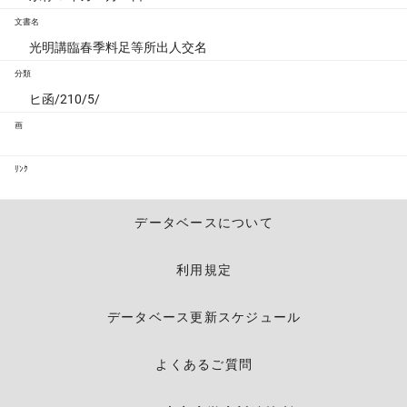
文書名
光明講臨春季料足等所出人交名
分類
ヒ函/210/5/
画
ﾘﾝｸ
データベースについて
利用規定
データベース更新スケジュール
よくあるご質問