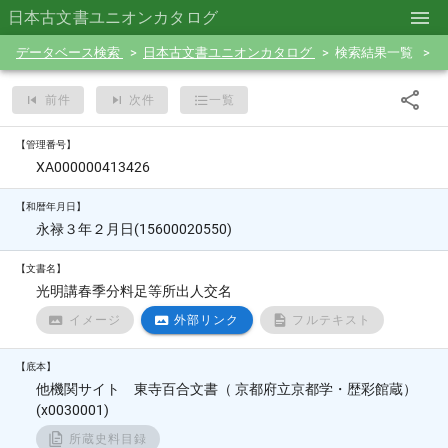
日本古文書ユニオンカタログ
データベース検索
日本古文書ユニオンカタログ
検索結果一覧
前件
次件
一覧
【管理番号】
XA000000413426
【和暦年月日】
永禄３年２月日(15600020550)
【文書名】
光明講春季分料足等所出人交名
イメージ
外部リンク
フルテキスト
【底本】
他機関サイト 東寺百合文書（ 京都府立京都学・歴彩館蔵）
(x0030001)
所蔵史料目録