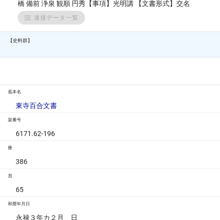
橋 備前 浄泉 観順 円秀【事項】光明講 【文書形式】交名
連接データ一覧
【史料群】
底本名
東寺百合文書
架番号
6171.62-196
冊
386
頁
65
和暦年月日
永禄３年カ２月 日