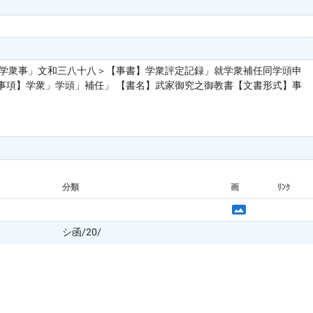
都学衆事」文和三八十八＞【事書】学衆評定記録」就学衆補任同学頭申
事項】学衆」学頭」補任」 【書名】武家御究之御教書【文書形式】事
分類
画
ﾘﾝｸ
シ函/20/