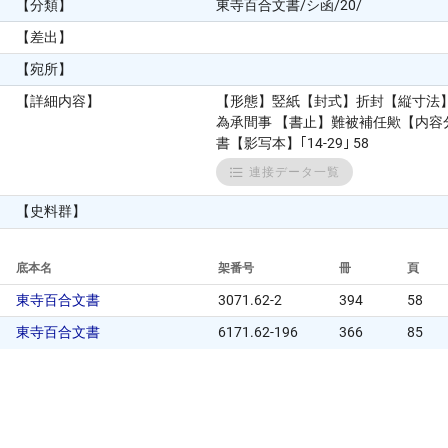
【分類】
東寺百合文書/シ函/20/
【差出】
【宛所】
【詳細内容】
【形態】竪紙【封式】折封【縦寸法】
為承間事 【書止】難被補任歟【内
書【影写本】｢14-29｣ 58
連接データ一覧
【史料群】
底本名
架番号
冊
頁
東寺百合文書
3071.62-2
394
58
東寺百合文書
6171.62-196
366
85