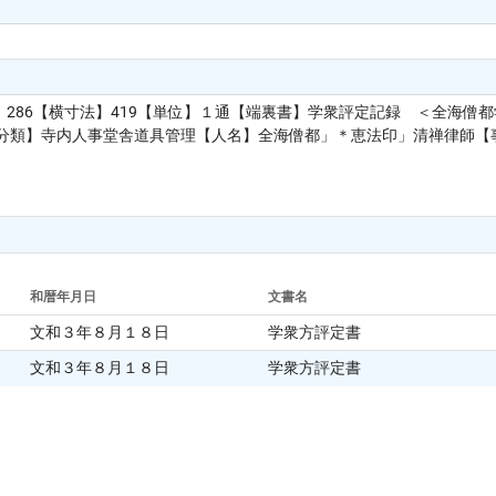
286【横寸法】419【単位】１通【端裏書】学衆評定記録 ＜全海僧
容分類】寺内人事堂舎道具管理【人名】全海僧都」＊恵法印」清禅律師【
和暦年月日
文書名
文和３年８月１８日
学衆方評定書
文和３年８月１８日
学衆方評定書