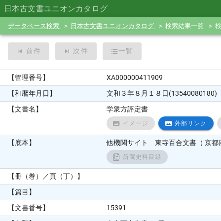
日本古文書ユニオンカタログ
データベース検索
日本古文書ユニオンカタログ
検索結果一覧
前件
次件
一覧
【管理番号】
XA000000411909
【和暦年月日】
文和３年８月１８日(13540080180)
【文書名】
学衆方評定書
イメージ
外部リンク
【底本】
他機関サイト 東寺百合文書（ 京都府
所蔵史料目録
【冊（巻）／頁（丁）】
【篇目】
【文書番号】
15391