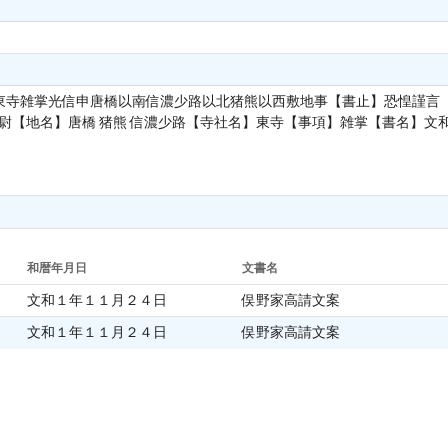
東寺雑掌光信申唐橋以南信濃少路以北猪熊以西敷地事【書止】恐惶謹言【
門尉【地名】唐橋 猪熊 信濃少路【寺社名】東寺【事項】雑掌【書名】
和暦年月日
文書名
文和１年１１月２４日
俣野家高請文案
文和１年１１月２４日
俣野家高請文案