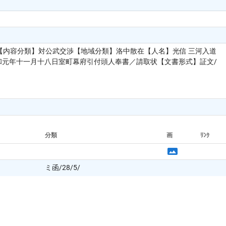
内容分類】対公武交渉【地域分類】洛中散在【人名】光信 三河入道
文和元年十一月十八日室町幕府引付頭人奉書／請取状【文書形式】証文/
分類
画
ﾘﾝｸ
ミ函/28/5/