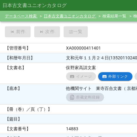
日本古文書ユニオンカタログ
データベース検索
日本古文書ユニオンカタログ
検索結果一覧
前件
次件
一覧
【管理番号】
XA000000411401
【和暦年月日】
文和元年１１月２４日(13520110240
【文書名】
俣野家高請文案
イメージ
外部リンク
【底本】
他機関サイト 東寺百合文書（ 京都府
所蔵史料目録
【冊（巻）／頁（丁）】
【篇目】
【文書番号】
14883