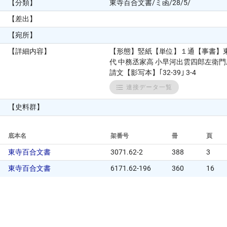
【分類】
東寺百合文書/ミ函/28/5/
【差出】
【宛所】
【詳細内容】
【形態】竪紙【単位】１通【事書】
代 中務丞家高 小早河出雲四郎左衛
請文【影写本】｢32-39｣ 3-4
連接データ一覧
【史料群】
底本名
架番号
冊
頁
東寺百合文書
3071.62-2
388
3
東寺百合文書
6171.62-196
360
16