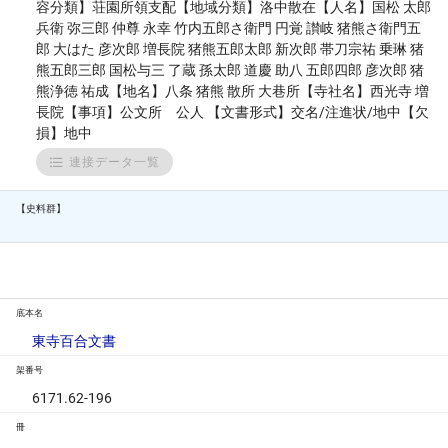
容分類】荘園所領支配【地域分類】洛中散在【人名】国松 太郎
兵衛 弥三郎 仲尊 永幸 竹内五郎さ衛門 円覚 讃岐 猪熊さ衛門五
郎 大はた 彦次郎 増長院 猪熊五郎太郎 新次郎 帯刀宗祐 乗琳 猪
熊五郎三郎 国松与三 了蔵 孫太郎 道慶 助八 五郎四郎 彦次郎 猪
熊浄徳 祐成【地名】八条 猪熊 散所 大巷所【寺社名】西光寺 増
長院【事項】公文所 公人 【文書形式】交名/注進状/地中【欠
損】地中
連接データ一覧
【史料群】
底本名
東寺百合文書
架番号
6171.62-196
冊