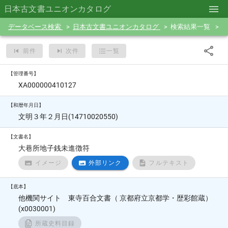
日本古文書ユニオンカタログ
データベース検索
日本古文書ユニオンカタログ
検索結果一覧
前件
次件
一覧
【管理番号】
XA000000410127
【和暦年月日】
文明３年２月日(14710020550)
【文書名】
大巷所地子銭未進徴符
イメージ
外部リンク
フルテキスト
【底本】
他機関サイト 東寺百合文書（ 京都府立京都学・歴彩館蔵）
(x0030001)
所蔵史料目録