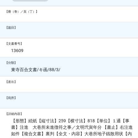
【冊（巻）／頁（丁）】
【篇目】
【文書番号】
13609
【分類】
東寺百合文書/キ函/88/3/
【差出】
【宛所】
【詳細内容】
【形態】続紙【縦寸法】259【横寸法】818【単位】１通【事
書】注進 大巷所未進徴符之事／文明弐寅年分 【書止】右注進
如件【複合文書】裏判【全文・内容】大巷所地子銭散用状【内