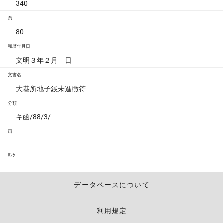
340
頁
80
和暦年月日
文明３年２月 日
文書名
大巷所地子銭未進徴符
分類
キ函/88/3/
画
ﾘﾝｸ
データベースについて
利用規定