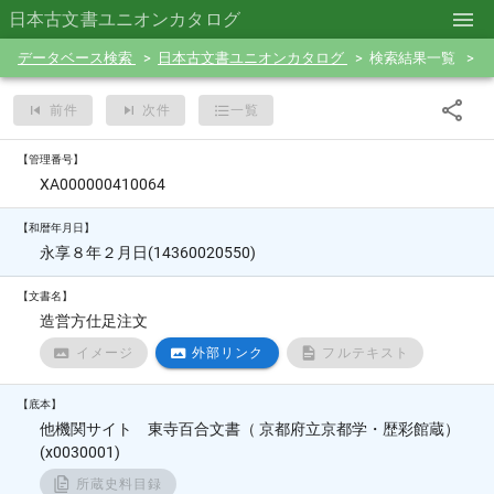
日本古文書ユニオンカタログ
データベース検索
日本古文書ユニオンカタログ
検索結果一覧
前件
次件
一覧
【管理番号】
XA000000410064
【和暦年月日】
永享８年２月日(14360020550)
【文書名】
造営方仕足注文
イメージ
外部リンク
フルテキスト
【底本】
他機関サイト 東寺百合文書（ 京都府立京都学・歴彩館蔵）
(x0030001)
所蔵史料目録