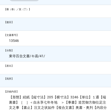
【冊（巻）／頁（丁）】
【篇目】
【文書番号】
13546
【分類】
東寺百合文書/キ函/41/
【差出】
【宛所】
【詳細内容】
【形態】続紙【縦寸法】205【横寸法】3246【単位】１通【端
裏書】［ ］＜自永享七年冬地 ＞【事書】造営御方御仕足注
文之事 【書止】注文之状如件【複合文書】奥書・奥判【内容分