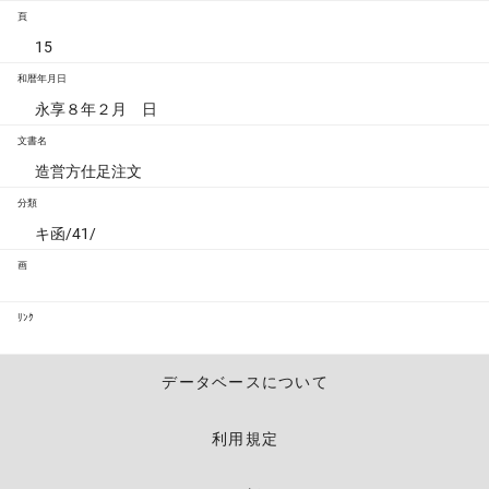
頁
15
和暦年月日
永享８年２月 日
文書名
造営方仕足注文
分類
キ函/41/
画
ﾘﾝｸ
データベースについて
利用規定