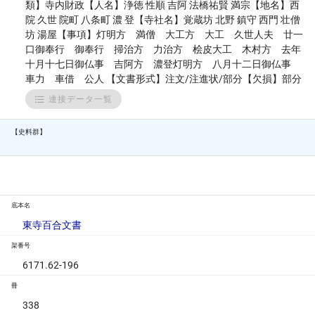
類】寺内財政【人名】浄徳 性順 吉阿 法橋祐賢 満宗【地名】西
院 久世 院町 八条町 濃 登【寺社名】覚蔵坊 北野 鎮守 西門 壮僧
坊 湯屋【事項】灯明方 満僧 大工方 大工 久世人夫 廿一
口御奉行 御奉行 掃治方 力治方 桧皮大工 木村方 去年
十月十七日御仏事 吉阿方 濃登灯明方 八月十二日御仏事
車力 車借 公人 【文書形式】注文/注進状/部分【欠損】部分
連接データ一覧
【史料群】
底本名
東寺百合文書
架番号
6171.62-196
冊
338