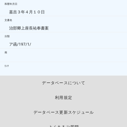
和暦年月日
嘉吉３年４月１０日
文書名
治部卿上座長祐奉書案
分類
ア函/197/1/
画
ﾘﾝｸ
データベースについて
利用規定
データベース更新スケジュール