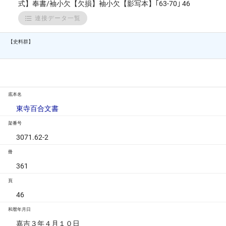
式】奉書/袖小欠【欠損】袖小欠【影写本】｢63-70｣ 46
連接データ一覧
【史料群】
底本名
東寺百合文書
架番号
3071.62-2
冊
361
頁
46
和暦年月日
嘉吉３年４月１０日