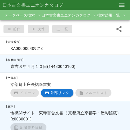
日本古文書ユニオンカタログ
データベース検索
日本古文書ユニオンカタログ
検索結果一覧
前件
次件
一覧
【管理番号】
XA000000409216
【和暦年月日】
嘉吉３年４月１０日(14430040100)
【文書名】
治部卿上座長祐奉書案
イメージ
外部リンク
フルテキスト
【底本】
他機関サイト 東寺百合文書（ 京都府立京都学・歴彩館蔵）
(x0030001)
所蔵史料目録