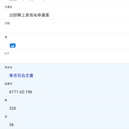
文書名
治部卿上座長祐奉書案
分類
画
ﾘﾝｸ
底本名
東寺百合文書
架番号
6171.62-196
冊
320
頁
36