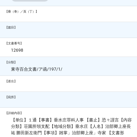
【冊（巻）／頁（丁）】
【篇目】
【文書番号】
12698
【分類】
東寺百合文書/ア函/197/1/
【差出】
【宛所】
【詳細内容】
【単位】１通【事書】垂水庄罪科人事 【書止】恐々謹言【内容
分類】荘園所領支配【地域分類】垂水庄【人名】治部卿上座長
祐 勝田新左衛門【事項】雑掌」治部卿上座」寺家 【文書形