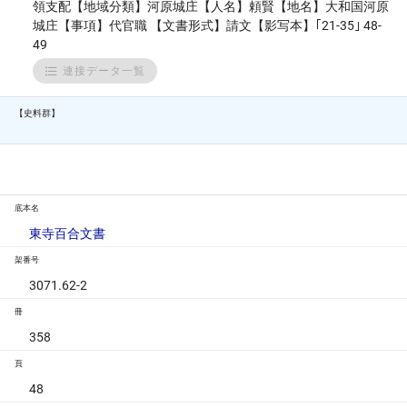
領支配【地域分類】河原城庄【人名】頼賢【地名】大和国河原
城庄【事項】代官職 【文書形式】請文【影写本】｢21-35｣ 48-
49
連接データ一覧
【史料群】
底本名
東寺百合文書
架番号
3071.62-2
冊
358
頁
48