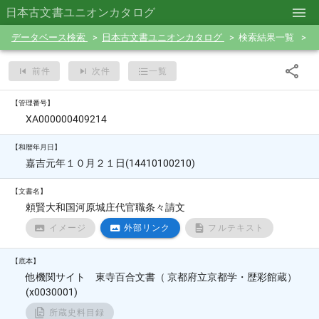
日本古文書ユニオンカタログ
データベース検索
日本古文書ユニオンカタログ
検索結果一覧
前件
次件
一覧
【管理番号】
XA000000409214
【和暦年月日】
嘉吉元年１０月２１日(14410100210)
【文書名】
頼賢大和国河原城庄代官職条々請文
イメージ
外部リンク
フルテキスト
【底本】
他機関サイト 東寺百合文書（ 京都府立京都学・歴彩館蔵）
(x0030001)
所蔵史料目録