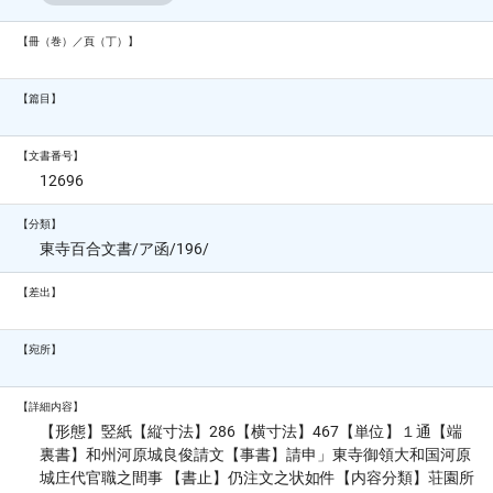
【冊（巻）／頁（丁）】
【篇目】
【文書番号】
12696
【分類】
東寺百合文書/ア函/196/
【差出】
【宛所】
【詳細内容】
【形態】竪紙【縦寸法】286【横寸法】467【単位】１通【端
裏書】和州河原城良俊請文【事書】請申」東寺御領大和国河原
城庄代官職之間事 【書止】仍注文之状如件【内容分類】荘園所