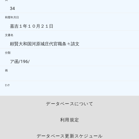
34
和暦年月日
嘉吉１年１０月２１日
文書名
頼賢大和国河原城庄代官職条々請文
分類
ア函/196/
画
ﾘﾝｸ
データベースについて
利用規定
データベース更新スケジュール