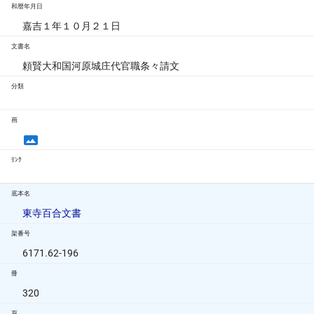
和暦年月日
嘉吉１年１０月２１日
文書名
頼賢大和国河原城庄代官職条々請文
分類
画
ﾘﾝｸ
底本名
東寺百合文書
架番号
6171.62-196
冊
320
頁