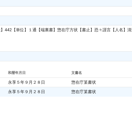
法】442【単位】１通【端裏書】惣在庁方状【書止】恐々謹言【人名】
和暦年月日
文書名
永享５年９月２８日
惣在庁某書状
永享５年９月２８日
惣在庁某書状