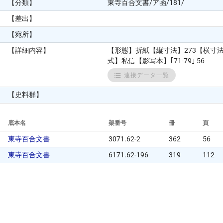
【分類】
東寺百合文書/ア函/181/
【差出】
【宛所】
【詳細内容】
【形態】折紙【縦寸法】273【横寸
式】私信【影写本】｢71-79｣ 56
連接データ一覧
【史料群】
底本名
架番号
冊
頁
東寺百合文書
3071.62-2
362
56
東寺百合文書
6171.62-196
319
112