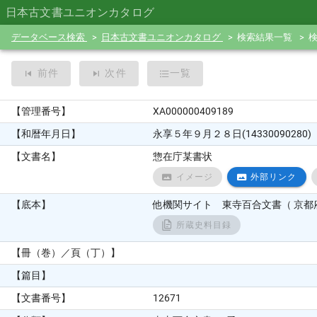
日本古文書ユニオンカタログ
データベース検索
日本古文書ユニオンカタログ
検索結果一覧
前件
次件
一覧
【管理番号】
XA000000409189
【和暦年月日】
永享５年９月２８日(14330090280)
【文書名】
惣在庁某書状
イメージ
外部リンク
【底本】
他機関サイト 東寺百合文書（ 京都府
所蔵史料目録
【冊（巻）／頁（丁）】
【篇目】
【文書番号】
12671