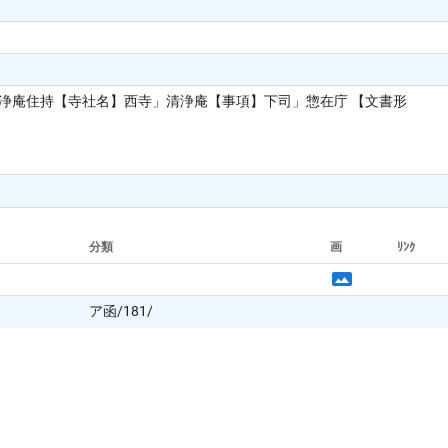
清浄庵住持【寺社名】西寺」清浄庵【事項】下司」惣在庁 【文書形
分類
画
ﾘﾝｸ
ア函/181/